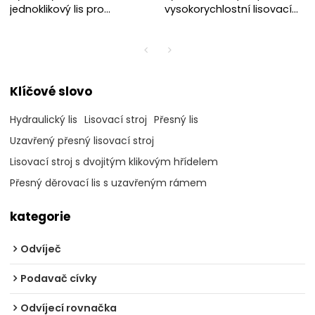
jednoklikový lis pro
vysokorychlostní lisovací
vysokorychlostní lisování
linku
Klíčové slovo
Hydraulický lis
Lisovací stroj
Přesný lis
Uzavřený přesný lisovací stroj
Lisovací stroj s dvojitým klikovým hřídelem
Přesný děrovací lis s uzavřeným rámem
kategorie
Odvíječ
Podavač cívky
Odvíjecí rovnačka