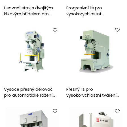
Lisovací stroj s dvojitým
Progresivní lis pro
klikovým hřídelem pro
vysokorychlostní
přesné děrování
progresivní lisování
Vysoce přesný děrovač
Přesný lis pro
pro automatické ražení
vysokorychlostní tváření
dílů
kovů