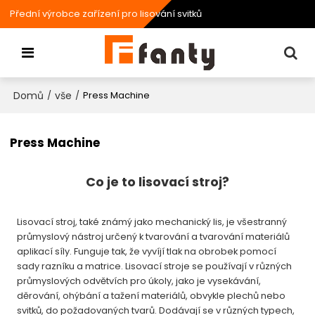
Přední výrobce zařízení pro lisování svitků
Domů
vše
/
/
Press Machine
Press Machine
Co je to
lisovací stroj?
Lisovací stroj, také známý jako mechanický lis, je všestranný
průmyslový nástroj určený k tvarování a tvarování materiálů
aplikací síly. Funguje tak, že vyvíjí tlak na obrobek pomocí
sady razníku a matrice. Lisovací stroje se používají v různých
průmyslových odvětvích pro úkoly, jako je vysekávání,
děrování, ohýbání a tažení materiálů, obvykle plechů nebo
svitků, do požadovaných tvarů. Dodávají se v různých typech,