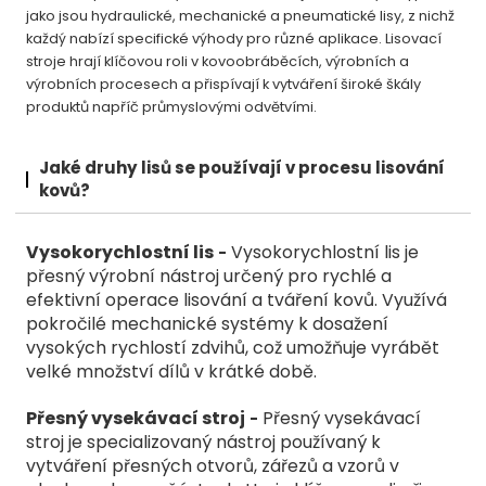
jako jsou hydraulické, mechanické a pneumatické lisy, z nichž
každý nabízí specifické výhody pro různé aplikace. Lisovací
stroje hrají klíčovou roli v kovoobráběcích, výrobních a
výrobních procesech a přispívají k vytváření široké škály
produktů napříč průmyslovými odvětvími.
Jaké druhy lisů se používají v procesu lisování
kovů?
Vysokorychlostní lis
Vysokorychlostní lis je
-
přesný výrobní nástroj určený pro rychlé a
efektivní operace lisování a tváření kovů. Využívá
pokročilé mechanické systémy k dosažení
vysokých rychlostí zdvihů, což umožňuje vyrábět
velké množství dílů v krátké době.
Přesný vysekávací stroj
Přesný vysekávací
-
stroj je specializovaný nástroj používaný k
vytváření přesných otvorů, zářezů a vzorů v