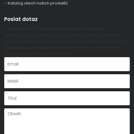
Katalog všech našich produktů
Poslat dotaz
Kontaktujte FANTY ještě dnes pro efektivní řešení, která
optimalizují vaše výrobní procesy. Naše odborně navržené
zařízení zajišťuje bezpečnou a přesnou manipulaci s ocelovými
svitky a zvyšuje efektivitu vaší výroby. Spojte se s námi již nyní,
abyste zvýšili své výrobní možnosti.