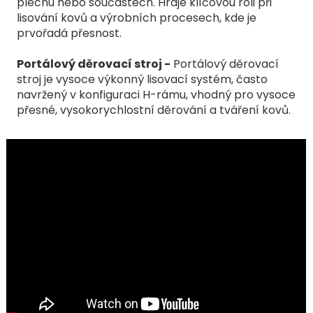
plechu nebo součástech. Hraje klíčovou roli při
lisování kovů a výrobních procesech, kde je
prvořadá přesnost.
Portálový děrovací stroj -
Portálový děrovací
stroj je vysoce výkonný lisovací systém, často
navržený v konfiguraci H-rámu, vhodný pro vysoce
přesné, vysokorychlostní děrování a tváření kovů.