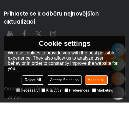
Přihlaste se k odběru nejnovějších
aktualizací
Cookie settings
předplatné
We use cookies to provide you with the best possible
experience. They also allow us to analyze user
behavior in order to constantly improve the website for
you.
Reject All
Accept Selection
Accept all
Odkazy na nápovědu
Necessary
Analytics
Preferences
Marketing
Domov
Řešení
Partner s námi
Produkt
O nás