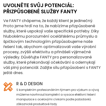
UVOLNĚTE SVŮJ POTENCIÁL:
PŘIZPŮSOBENÉ SLUŽBY FANTY
Ve FANTY chápeme, že každý klient je jedinečný.
Proto jsme hrdí na to, že nabízíme přizpůsobené
služby, které uspokojí vaše specifické potřeby. Díky
hlubokému porozumění ocelářskému průmyslu a
špičkovým technologiím přizpůsobujeme naše
řešení tak, abychom optimalizovali vaše výrobní
procesy, zvýšili efektivitu a přinášeli výjimečné
výsledky. Důvěřujte FANTY pro personalizované
služby, které překonávají očekávání a odemykají
váš plný potenciál. Zažijte sílu přizpůsobení s FANTY
ještě dnes.
R & D DESIGN
S kompletním profesionálním týmem pro výzkum a vývoj
můžeme navrhnout kompletní a vysoce efektivní řešení
manipulace s ocelovými cívkami podle požadavků
zákaznické produktové řady.