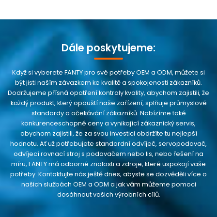
Dále poskytujeme:
Když si vyberete FANTY pro své potřeby OEM a ODM, můžete si
být jisti naším závazkem ke kvalitě a spokojenosti zákazníků.
Dodržujeme přísná opatření kontroly kvality, abychom zajistili, že
každý produkt, který opouští naše zařízení, splňuje průmyslové
standardy a očekávání zákazníků. Nabízíme také
konkurenceschopné ceny a vynikající zákaznický servis,
abychom zajistili, že za svou investici obdržíte tu nejlepší
hodnotu. Ať už potřebujete standardní odvíječ, servopodavač,
odvíjecí rovnací stroj s podavačem nebo lis, nebo řešení na
míru, FANTY má odborné znalosti a zdroje, které uspokojí vaše
potřeby. Kontaktujte nás ještě dnes, abyste se dozvěděli více o
našich službách OEM a ODM a jak vám můžeme pomoci
dosáhnout vašich výrobních cílů.