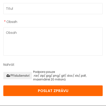
*
Obsah
Nahrát
Podpora pouze
.rar/.zip/.jpg/.png/.gif/.doc/.xls/.pdf,
Příslušenství
maximálně 20 milionů
POSLAT ZPRÁVU