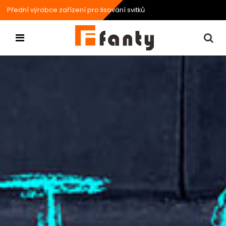
Přední výrobce zařízení pro lisování svitků