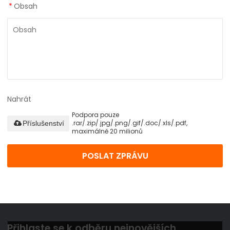
*
Obsah
Nahrát
Podpora pouze
.rar/.zip/.jpg/.png/.gif/.doc/.xls/.pdf,
Příslušenství
maximálně 20 milionů
POSLAT ZPRÁVU
Přihlaste se k odběru nejnovějších