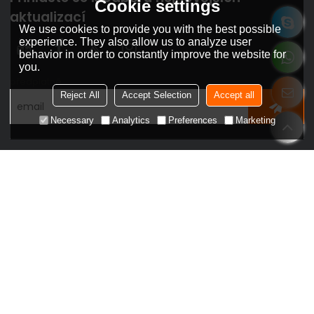
Cookie settings
aktualizací
We use cookies to provide you with the best possible
experience. They also allow us to analyze user
behavior in order to constantly improve the website for
you.
předplatné
Reject All
Accept Selection
Accept all
Necessary
Analytics
Preferences
Marketing
Odkazy na nápovědu
Domov
Řešení
Partner s námi
Produkt
O nás
Podpěra, podpora