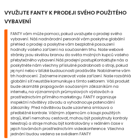
VYUŽIJTE FANTY K PRODEJI SVÉHO POUŽITÉHO
VYBAVENÍ
FANTY vám může pomoci, pokud uvažujete o prodeji svého
vybavení. Náš nadnárodní personál vám poskytne globální
přehled o prodeji a poskytne vám bezplatné posouzení
hodnoty vašeho zařízení na současném trhu. Naše webové
stránky jsou skvělou branou do světa možných kupců vašeho
přebytečného vybavení.Náš prodejní postupKontaktujte nás a
poskytněte nám všechny příslušné podrobnosti o stroji, pokud
jej nyní nebo v blízké budoucnosti prodáváte. Nabídneme vám
trh hodnocení. Začneme inzerovat vaše zařízení. Naše rozsáhlá
globální síť neustále komunikuje s tímto sektorem. Váš produkt
bude okamžitě propagován současným zákazníkům na
internetu, na významných průmyslových výstavách a
prostřednictvím přímého marketingu. FANTY organizuje
inspekční návštěvy závodu a vyhodnocuje potenciální
zákazníky. Před návštěvou bude uzavřena smlouva o
předběžné kontrole. Vážným zájemcům o koupi použitých
strojů, kteří nemohou cestovat, mohou být poskytnuty kontroly
telestrojů a stroje mohou být kontrolovány v reálném čase v
jejich továrnách prostřednictvím videokonference. Všechna
jednání budou vedena se svědkem FANTY