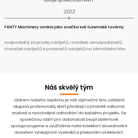
vývoje společnosti FANTY.
2013
FANTY Machinery vznikla jako značka své tuzemské továrny
zodpovědný za prodej odvíječů, rovnátek, servopodavačů,
rovnaček odvíječů a podavačů odvíječů na zámořském trhu
Náš skvělý tým
Jádrem našeho úspěchu je náš výjimečný tým, oddaná
skupina profesionálů, kteří přinášejí rozmanité odborné
znalosti a neochvějné odhodlání do každého projektu. Se
společnou vášní pro dokonalost bezproblémově
spolupracujeme a využíváme naše kolektivní dovednosti k
dosažení vynikajících výsledků a překonání očekávání.