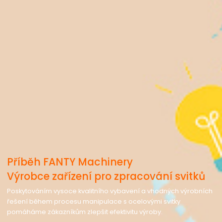
Příběh FANTY Machinery
Výrobce zařízení pro zpracování svitků
Poskytováním vysoce kvalitního vybavení a vhodných výrobních
řešení během procesu manipulace s ocelovými svitky
pomáháme zákazníkům zlepšit efektivitu výroby.