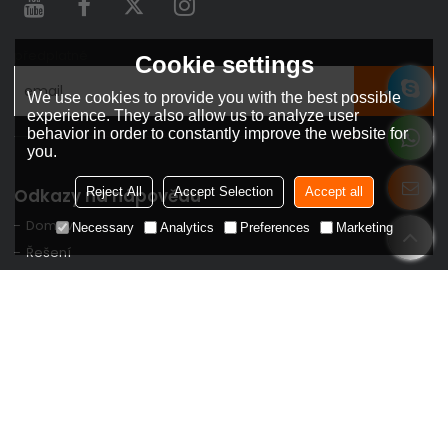
předplatné
Cookie settings
We use cookies to provide you with the best possible
experience. They also allow us to analyze user
behavior in order to constantly improve the website for
you.
Reject All
Accept Selection
Accept all
Odkazy na nápovědu
Domov
Necessary
Analytics
Preferences
Marketing
Řešení
Partner s námi
Produkt
O nás
Podpěra, podpora
Kontakt
Produkt