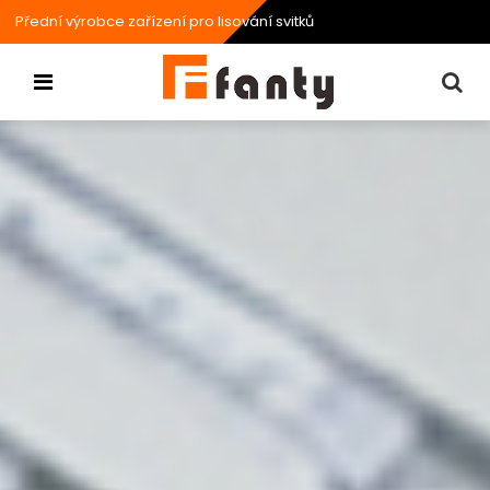
Přední výrobce zařízení pro lisování svitků