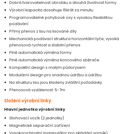
Dobrá tvarovatelnost obrobku a dlouhá životnost formy
Výrobní kapacita dosahuje 15krát za minutu
Programovatelné pohybové osy s vysokou flexibilitou
podávání
Přímý přenos z lisu na lisované díly
Mechanická podávací struktura horizontální tyče, vysoká
přenosová rychlost a stabilní přenos
Plně automatická výměna formy
Plně automatická výměna koncového sběrače
Kompaktní design s malým půdorysem
Modulární design pro snadnou údržbu a údržbu
Na strukturu lisu jsou kladeny zvláštní požadavky
Přenosová vzdálenost: 5-7m
Složení výrobní linky
Hlavní jednotka výrobní linky
Stohovací vozík (2 jednotky)
Magnetické separační zařízení
Vysokorychlostní manipulátor pro skládání vazníků