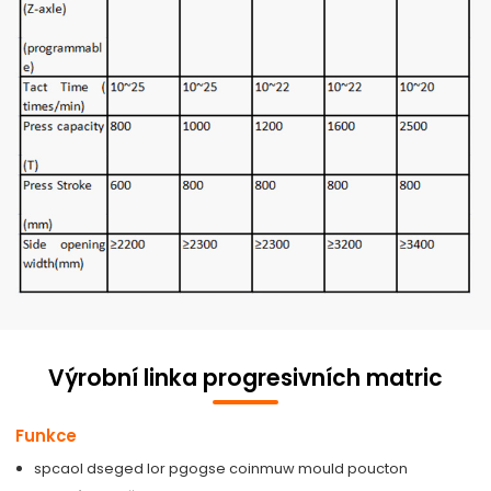
Výrobní linka progresivních matric
Funkce
spcaol dseged lor pgogse coinmuw mould poucton