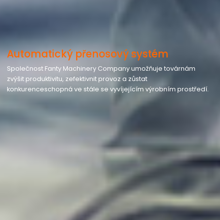
Automatický přenosový systém
Společnost Fanty Machinery Company umožňuje továrnám
zvýšit produktivitu, zefektivnit provoz a zůstat
konkurenceschopná ve stále se vyvíjejícím výrobním prostředí.