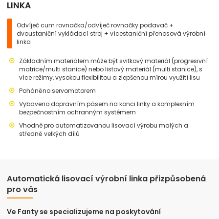
LINKA
Odvíječ cum rovnačka/odvíječ rovnačky podavač +
dvoustaniční vykládací stroj + vícestaniční přenosová výrobní
linka
Základním materiálem může být svitkový materiál (progresivní
matrice/multi stanice) nebo listový materiál (multi stanice), s
více režimy, vysokou flexibilitou a zlepšenou mírou využití lisu
Poháněno servomotorem
Vybaveno dopravním pásem na konci linky a komplexním
bezpečnostním ochranným systémem
Vhodné pro automatizovanou lisovací výrobu malých a
středně velkých dílů
Automatická lisovací výrobní linka přizpůsobená
pro vás
Ve Fanty se specializujeme na poskytování