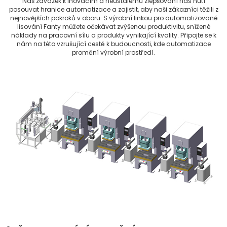
Náš závazek k inovacím a neustálému zlepšování nás nutí
posouvat hranice automatizace a zajistit, aby naši zákazníci těžili z
nejnovějších pokroků v oboru. S výrobní linkou pro automatizované
lisování Fanty můžete očekávat zvýšenou produktivitu, snížené
náklady na pracovní sílu a produkty vynikající kvality. Připojte se k
nám na této vzrušující cestě k budoucnosti, kde automatizace
promění výrobní prostředí.