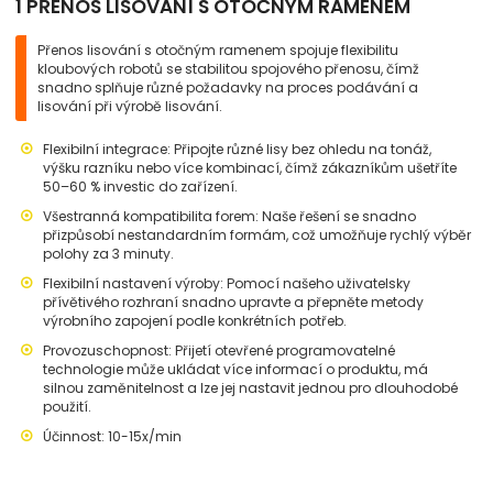
1 PŘENOS LISOVÁNÍ S OTOČNÝM RAMENEM
Přenos lisování s otočným ramenem spojuje flexibilitu
kloubových robotů se stabilitou spojového přenosu, čímž
snadno splňuje různé požadavky na proces podávání a
lisování při výrobě lisování.
Flexibilní integrace: Připojte různé lisy bez ohledu na tonáž,
výšku razníku nebo více kombinací, čímž zákazníkům ušetříte
50–60 % investic do zařízení.
Všestranná kompatibilita forem: Naše řešení se snadno
přizpůsobí nestandardním formám, což umožňuje rychlý výběr
polohy za 3 minuty.
Flexibilní nastavení výroby: Pomocí našeho uživatelsky
přívětivého rozhraní snadno upravte a přepněte metody
výrobního zapojení podle konkrétních potřeb.
Provozuschopnost: Přijetí otevřené programovatelné
technologie může ukládat více informací o produktu, má
silnou zaměnitelnost a lze jej nastavit jednou pro dlouhodobé
použití.
Účinnost: 10-15x/min