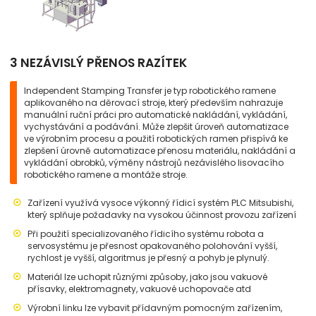
3 NEZÁVISLÝ PŘENOS RAZÍTEK
Independent Stamping Transfer je typ robotického ramene
aplikovaného na děrovací stroje, který především nahrazuje
manuální ruční práci pro automatické nakládání, vykládání,
vychystávání a podávání. Může zlepšit úroveň automatizace
ve výrobním procesu a použití robotických ramen přispívá ke
zlepšení úrovně automatizace přenosu materiálu, nakládání a
vykládání obrobků, výměny nástrojů nezávislého lisovacího
robotického ramene a montáže stroje.
Zařízení využívá vysoce výkonný řídicí systém PLC Mitsubishi,
který splňuje požadavky na vysokou účinnost provozu zařízení
Při použití specializovaného řídicího systému robota a
servosystému je přesnost opakovaného polohování vyšší,
rychlost je vyšší, algoritmus je přesný a pohyb je plynulý.
Materiál lze uchopit různými způsoby, jako jsou vakuové
přísavky, elektromagnety, vakuové uchopovače atd
Výrobní linku lze vybavit přídavným pomocným zařízením,