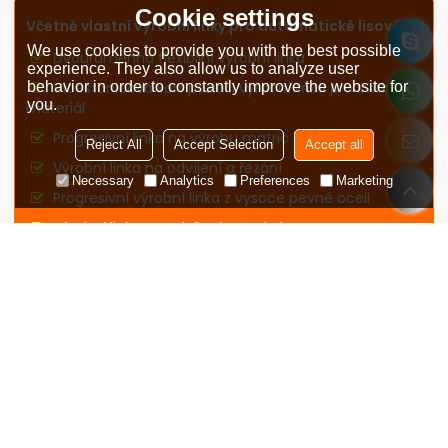
Cookie settings
Včetně vlastní výrobní linky pro automatické lisování
We use cookies to provide you with the best possible
Dvouramenná flexibilní výrobní linka
experience. They also allow us to analyze user
behavior in order to constantly improve the website for
Vícestanicová kompozitní výrobní linka pro svitkový
you.
materiál
Progresivní linka na výrobu matric
Reject All
Accept Selection
Accept all
Výrobní linka na odvíjení a řezání
Necessary
Analytics
Preferences
Marketing
Progresivní výrobní linka z vysoce pevné oceli
Výrobní linka na odvíjení a řezání
Více přizpůsobená výrobní linka pro automatické
lisování
Pro podrobnou diskusi nám pls
pošlete e-mail!