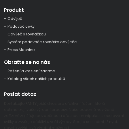
Produkt
Odvíječ
Podavač cívky
Odvíječ s rovnačkou
Systém podavače rovnátka odvíječe
Press Machine
Obraťte se na nás
Řešení a kreslení zdarma
Katalog všech našich produktů
Poslat dotaz
Kontaktujte FANTY ještě dnes pro efektivní řešení, která
optimalizují vaše výrobní procesy. Naše odborně navržené
zařízení zajišťuje bezpečnou a přesnou manipulaci s ocelovými
svitky a zvyšuje efektivitu vaší výroby. Spojte se s námi již nyní,
abyste zvýšili své výrobní možnosti.