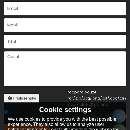
Podpora pouze
.rar/.zip/.jpg/.png/.gif/.doc/.xls/.p
Příslušenství
maximálně 20 milionů
Cookie settings
Souhlas s podmínkami,
Podmínky služby
We use cookies to provide you with the best possible
experience. They also allow us to analyze user
POSLAT ZPRÁVU
behavior in order to constantly improve the website for