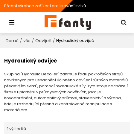
Přední výrobce zařízení pro lisování svitků
Domů
vše
Odvíječ
/
/
/
Hydraulický odvíječ
Hydraulický odvíječ
Skupina "Hydraulic Decoiler" zahrnuje řadu pokročilých strojů
navržených pro usnadnění účinného odvíjení různých materiálů,
především svitků, pomocí hydraulické síly. Tyto stroje nacházejí
široké uplatnění v průmyslových odvětvích, jako je
kovoobrábění, automobilový průmysl, stavebnictví a výroba,
kde je rozhodující přesná a kontrolovaná manipulace s
materiálem.
1 výsledků