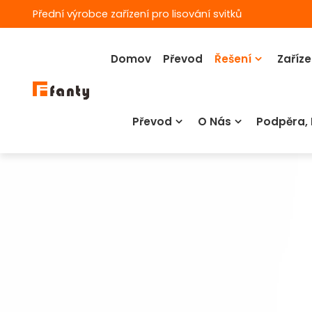
Přední výrobce zařízení pro lisování svitků
Domov
Převod
Řešení
Zaříze
Převod
O Nás
Podpěra,