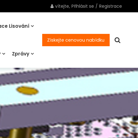
vítejte,
Přihlásit se
/
Registrace
ce Lisování
Získejte cenovou nabídku
y
Zprávy