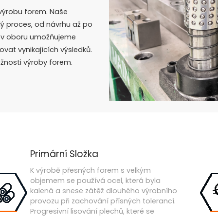
 výrobu forem. Naše
elý proces, od návrhu až po
m v oboru umožňujeme
at vynikajících výsledků.
ožnosti výroby forem.
Primární Složka
K výrobě přesných forem s velkým
objemem se používá ocel, která byla
kalená a snese zátěž dlouhého výrobního
provozu při zachování přísných tolerancí.
Progresivní lisování plechů, které se