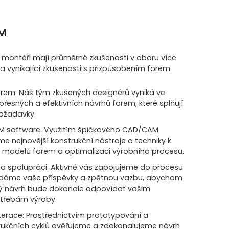
EM
a montéři mají průměrné zkušenosti v oboru více
é a vynikající zkušenosti s přizpůsobením forem.
orem: Náš tým zkušených designérů vyniká ve
přesných a efektivních návrhů forem, které splňují
požadavky.
M software: Využitím špičkového CAD/CAM
e nejnovější konstrukční nástroje a techniky k
3D modelů forem a optimalizaci výrobního procesu.
na spolupráci: Aktivně vás zapojujeme do procesu
edáme vaše příspěvky a zpětnou vazbu, abychom
ečný návrh bude dokonale odpovídat vašim
třebám výroby.
terace: Prostřednictvím prototypování a
trukčních cyklů ověřujeme a zdokonalujeme návrh