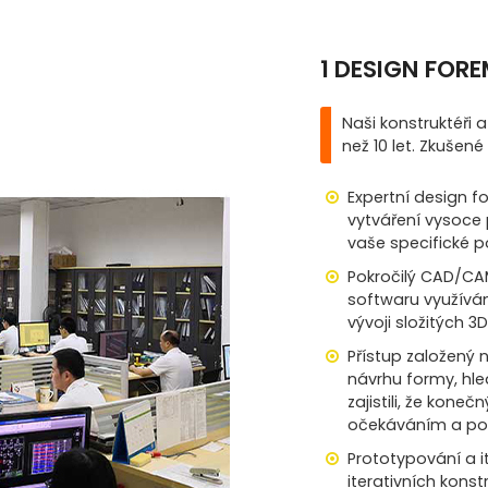
1 DESIGN FOR
Naši konstruktéři 
než 10 let. Zkušen
Expertní design f
vytváření vysoce 
vaše specifické 
Pokročilý CAD/CA
softwaru využívám
vývoji složitých 
Přístup založený 
návrhu formy, hl
zajistili, že kon
očekáváním a po
Prototypování a i
iterativních kons