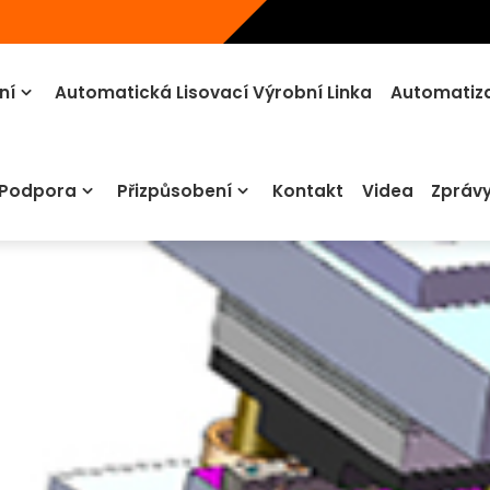
ní
Automatická Lisovací Výrobní Linka
Automatiza
 Podpora
Přizpůsobení
Kontakt
Videa
Zpráv