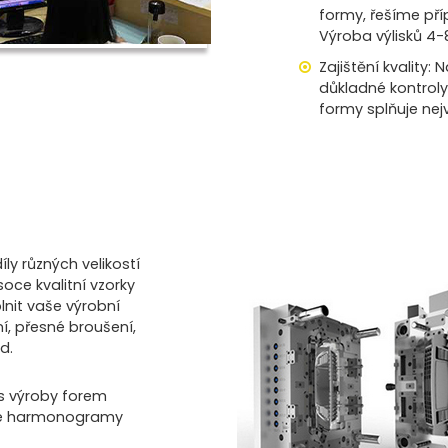
formy, řešíme př
Výroba výlisků 4-
Zajištění kvality:
důkladné kontroly
formy splňuje nej
ly různých velikostí
oce kvalitní vzorky
lnit vaše výrobní
í, přesné broušení,
d.
s výroby forem
ňuje harmonogramy