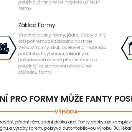
používá již mnoho let, najdete u FANTY
formy.
Základ Formy
Všechny dutiny formy, jádra, vložky a díly
drží pohromadě základna nástroje.
Velikost formy, druh ocelového materiálu
použitého k vytvoření základny a
požadovaná úroveň přizpůsobení se
používají ke stanovení nákladů na
základnu formy.
ENÍ PRO FORMY MŮŽE FANTY PO
VÝHODA
hování, přední rám, zadní desku atd. Fanty poskytuje komplex
ignu a výroby forem, pokrývá automobilovou výrobu, 3C, lékařs