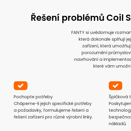
Řešení problémů Coil S
FANTY si uvědomuje rozmani
která dokonale splňují j
zařízení, která umožň
porozumění průmyslový
navrhování a implementaci
které vám umožní 
Pochopte potřeby
Špičková 
Chápeme-li jejich specifické potřeby
Poskytuje
a požadavky, formulujeme řešení a
technologi
řešení zařízení pro různé výrobní linky.
bezpečnost
nákladů.