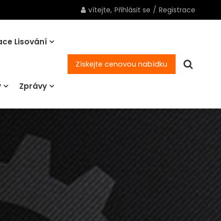
vítejte,
Přihlásit se
/
Registrace
ce Lisování
Získejte cenovou nabídku
y
Zprávy