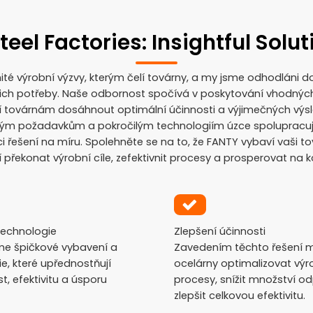
teel Factories: Insightful Solu
té výrobní výzvy, kterým čelí továrny, a my jsme odhodláni d
ejich potřeby. Naše odbornost spočívá v poskytování vhodných
ují továrnám dosáhnout optimální účinnosti a výjimečných výs
m požadavkům a pokročilým technologiím úzce spolupracujem
 řešení na míru. Spolehněte se na to, že FANTY vybaví vaši t
překonat výrobní cíle, zefektivnit procesy a prosperovat na 
technologie
Zlepšení účinnosti
me špičkové vybavení a
Zavedením těchto řešení
e, které upřednostňují
ocelárny optimalizovat výr
, efektivitu a úsporu
procesy, snížit množství o
zlepšit celkovou efektivitu.