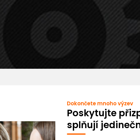
Dokončete mnoho výzev
Poskytujte přiz
splňují jedineč