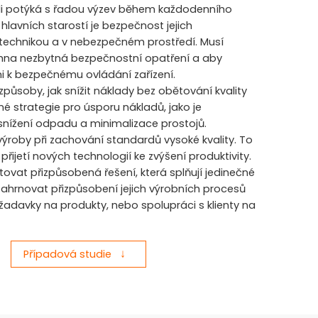
li potýká s řadou výzev během každodenního
 hlavních starostí je bezpečnost jejich
 technikou a v nebezpečném prostředí. Musí
echna nezbytná bezpečnostní opatření a aby
i k bezpečnému ovládání zařízení.
způsoby, jak snížit náklady bez obětování kvality
é strategie pro úsporu nákladů, jako je
snížení odpadu a minimalizace prostojů.
u výroby při zachování standardů vysoké kvality. To
řijetí nových technologií ke zvýšení produktivity.
ovat přizpůsobená řešení, která splňují jedinečné
zahrnovat přizpůsobení jejich výrobních procesů
ožadavky na produkty, nebo spolupráci s klienty na
Případová studie