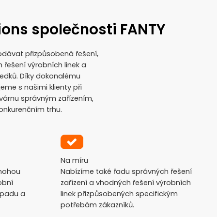
tions společnosti FANTY
odávat přizpůsobená řešení,
 řešení výrobních linek a
ledků. Díky dokonalému
e s našimi klienty při
ovárnu správným zařízením,
konkurenčním trhu.
Na míru
 mohou
Nabízíme také řadu správných řešení
obní
zařízení a vhodných řešení výrobních
dpadu a
linek přizpůsobených specifickým
potřebám zákazníků.