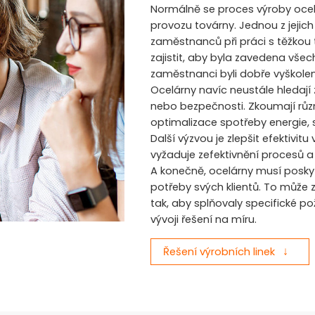
Normálně se proces výroby oce
provozu továrny. Jednou z jejich
zaměstnanců při práci s těžkou
zajistit, aby byla zavedena vš
zaměstnanci byli dobře vyškolen
Ocelárny navíc neustále hledají 
nebo bezpečnosti. Zkoumají různ
optimalizace spotřeby energie, 
Další výzvou je zlepšit efektivit
vyžaduje zefektivnění procesů a p
A konečně, ocelárny musí poskyt
potřeby svých klientů. To může 
tak, aby splňovaly specifické p
vývoji řešení na míru.
Řešení výrobních linek