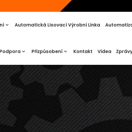
ní
Automatická Lisovací Výrobní Linka
Automatiza
 Podpora
Přizpůsobení
Kontakt
Videa
Zpráv