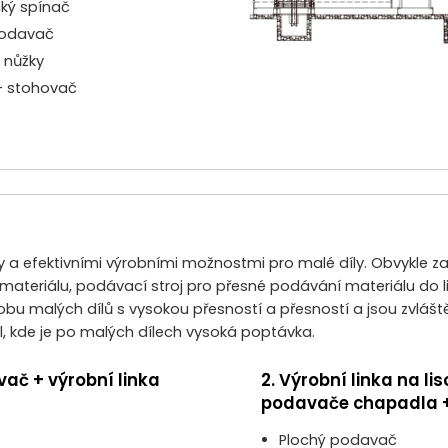
cký spínač
podavač
 nůžky
+ stohovač
y a efektivními výrobními možnostmi pro malé díly. Obvykle za
i materiálu, podávací stroj pro přesné podávání materiálu do li
ýrobu malých dílů s vysokou přesností a přesností a jsou zvláš
l, kde je po malých dílech vysoká poptávka.
vač + výrobní linka
2. Výrobní linka na l
podavače chapadla + 
Plochý podavač