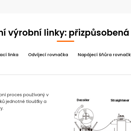
ní výrobní linky: přizpůsoben
ací linka
Odvíjecí rovnačka
Napájecí šňůra rovnačk
obní proces používaný v
ů jednotné tloušťky a
y.