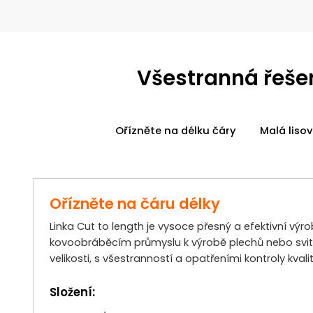
Všestranná řeše
Ořízněte na délku čáry
Malá lisov
Ořízněte na čáru délky
Linka Cut to length je vysoce přesný a efektivní výr
kovoobráběcím průmyslu k výrobě plechů nebo svitk
velikosti, s všestranností a opatřeními kontroly kvalit
Složení: