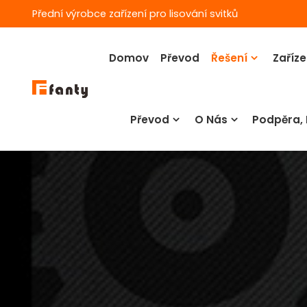
Přední výrobce zařízení pro lisování svitků
Domov
Převod
Řešení
Zaříze
Převod
O Nás
Podpěra,