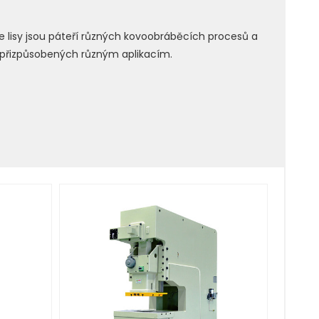
še lisy jsou páteří různých kovoobráběcích procesů a
jů přizpůsobených různým aplikacím.