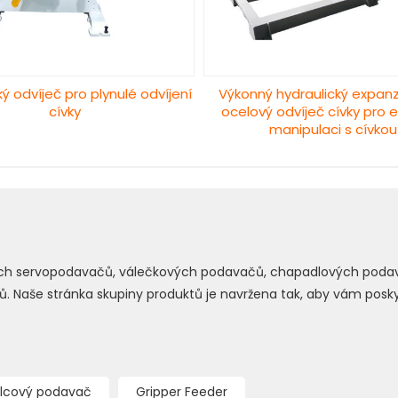
ký odvíječ pro plynulé odvíjení
Výkonný hydraulický expanz
cívky
ocelový odvíječ cívky pro e
manipulaci s cívkou
ních servopodavačů, válečkových podavačů, chapadlových podav
sů. Naše stránka skupiny produktů je navržena tak, aby vám posk
lcový podavač
Gripper Feeder