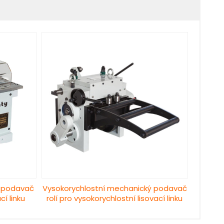
 podavač
Vysokorychlostní mechanický podavač
cí linku
rolí pro vysokorychlostní lisovací linku