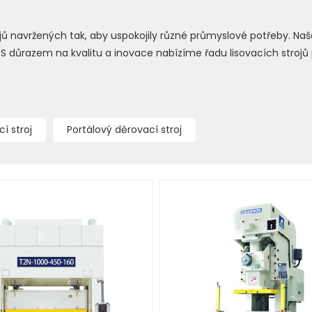
ojů navržených tak, aby uspokojily různé průmyslové potřeby. Na
ání. S důrazem na kvalitu a inovace nabízíme řadu lisovacích stro
í stroj
Portálový děrovací stroj