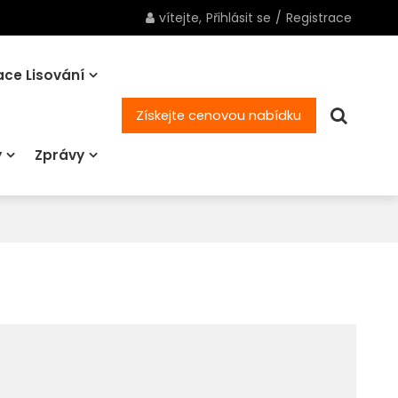
vítejte,
Přihlásit se
/
Registrace
ce Lisování
Získejte cenovou nabídku
y
Zprávy