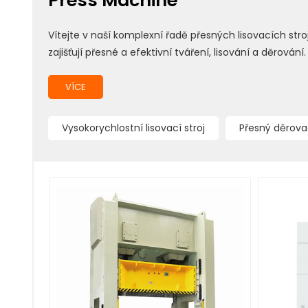
Press Machine
Vítejte v naší komplexní řadě přesných lisovacích str
zajišťují přesné a efektivní tváření, lisování a děrov
VÍCE
Vysokorychlostní lisovací stroj
Přesný děrovac