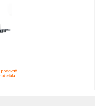
í podavač
materiálu