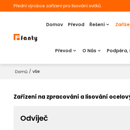
Přední výrobce zařízení pro lisování svitků
Domov
Převod
Řešení
Zaříze
Převod
O Nás
Podpěra,
/
vše
Domů
Zařízení na zpracování a lisování ocelov
Odvíječ