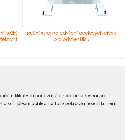
ní těžký
Ruční stroj na odvíjení ocelových cívek
fektivní
pro odvíjení lisu
ačů a klikatých podavačů a nabízíme řešení pro
ytla komplexní pohled na tato pokročilá řešení krmení.