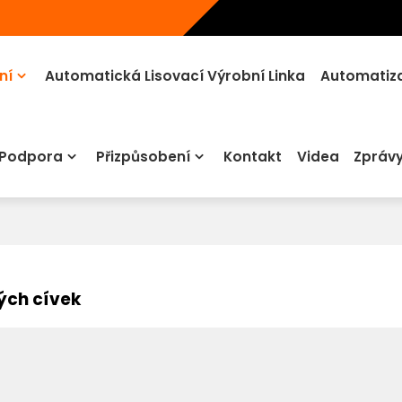
ní
Automatická Lisovací Výrobní Linka
Automatiza
 Podpora
Přizpůsobení
Kontakt
Videa
Zpráv
ých cívek