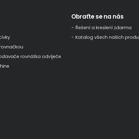
Obraťte se na nás
Řešení a kreslení zdarma
ívky
Katalog všech našich produ
 rovnačkou
odavače rovnátka odvíječe
hine