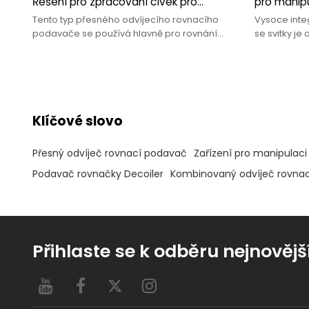
Řešení pro zpracování cívek pro
pro manipu
tloušťku 0,6~6,0 mm
0,5~4,5 m
Tento typ přesného odvíjecího rovnacího
Vysoce int
podavače se používá hlavně pro rovnání
se svitky j
materiálů o tloušťce 0,6 ~ 6,0 mm
řady DSF2.
Klíčové slovo
Přesný odvíječ rovnací podavač
Zařízení pro manipulaci
Podavač rovnačky Decoiler
Kombinovaný odvíječ rovna
Přihlaste se k odběru nejnovějš