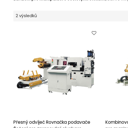
2 výsledků
Přesný odvíječ Rovnačka podavače
Kombinova