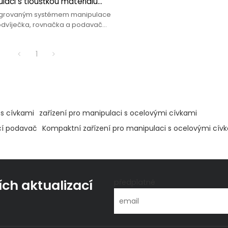
laci s tloušťkou materiálu
m
egrovaným systémem manipulace
e odvíječka, rovnačka a podavač
1
 s cívkami
zařízení pro manipulaci s ocelovými cívkami
cí podavač
Kompaktní zařízení pro manipulaci s ocelovými cív
ích aktualizací
předplatné