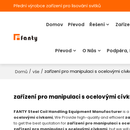
Přední výrobce zařízení pro lisování svitků
Domov
Převod
Řešení
Zaříze
Převod
O Nás
Podpěra,
/
/
zařízení pro manipulaci s ocelovými cív
Domů
vše
zařízení pro manipulaci s ocelovými cív
FANTY Steel Coil Handling Equipment Manufacturer
is a
ocelovými cívkami
, We Provide high-quality and efficient
za
to get the best quotation for
zařízení pro manipulaci s oc
zařízení pro manipulaci s ocelovými cívkami
, but we wil