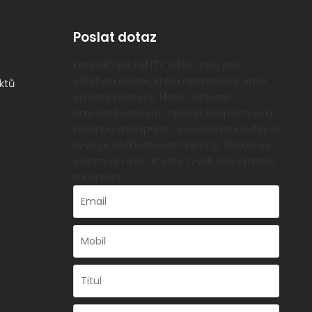
Poslat dotaz
Kontaktujte FANTY ještě dnes pro
efektivní řešení, která optimalizují vaše
ktů
výrobní procesy. Naše odborně
navržené zařízení zajišťuje bezpečnou a
přesnou manipulaci s ocelovými svitky a
zvyšuje efektivitu vaší výroby. Spojte se
s námi již nyní, abyste zvýšili své výrobní
možnosti.