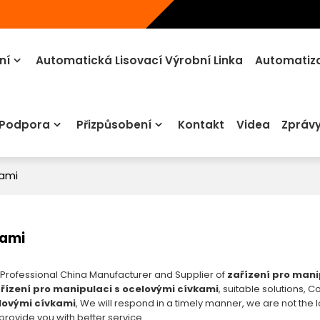
ní
Automatická Lisovací Výrobní Linka
Automatiza
 Podpora
Přizpůsobení
Kontakt
Videa
Zpráv
kami
kami
 Professional China Manufacturer and Supplier of
zařízení pro mani
řízení pro manipulaci s ocelovými cívkami
, suitable solutions, 
elovými cívkami
, We will respond in a timely manner, we are not the 
l provide you with better service.