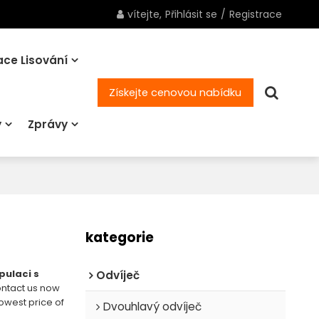
vítejte,
Přihlásit se
/
Registrace
ce Lisování
Získejte cenovou nabídku
y
Zprávy
kategorie
pulaci s
Odvíječ
Contact us now
lowest price of
Dvouhlavý odvíječ