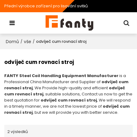
Přední výrobce zařízení pro lisování svitků
Domů
vše
/
/
odvíječ cum rovnací stroj
odvíječ cum rovnací stroj
FANTY Steel Coil Handling Equipment Manufacturer
is a
Professional China Manufacturer and Supplier of
odvíječ cum
rovnací stroj
, We Provide high-quality and efficient
odvíječ
cum rovnací stroj
, suitable solutions, Contact us now to get the
best quotation for
odvíječ cum rovnací stroj
, We will respond
in a timely manner, we are not the lowest price of
odvíječ cum
rovnací stroj
, but we will provide you with better service.
2 výsledků