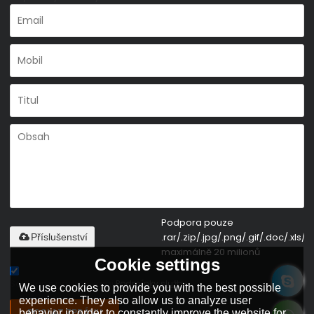
Podpora pouze
.rar/.zip/.jpg/.png/.gif/.doc/.xls/.p
Příslušenství
maximálně 20 milionů
Cookie settings
Souhlas s podmínkami,
Podmínky služby
We use cookies to provide you with the best possible
experience. They also allow us to analyze user
POSLAT ZPRÁVU
behavior in order to constantly improve the website for