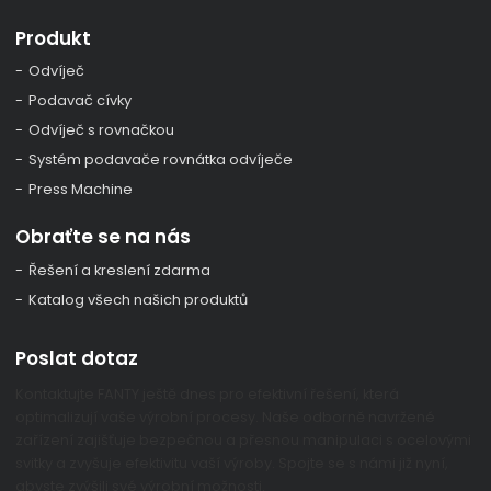
Produkt
Odvíječ
Podavač cívky
Odvíječ s rovnačkou
Systém podavače rovnátka odvíječe
Press Machine
Obraťte se na nás
Řešení a kreslení zdarma
Katalog všech našich produktů
Poslat dotaz
Kontaktujte FANTY ještě dnes pro efektivní řešení, která
optimalizují vaše výrobní procesy. Naše odborně navržené
zařízení zajišťuje bezpečnou a přesnou manipulaci s ocelovými
svitky a zvyšuje efektivitu vaší výroby. Spojte se s námi již nyní,
abyste zvýšili své výrobní možnosti.