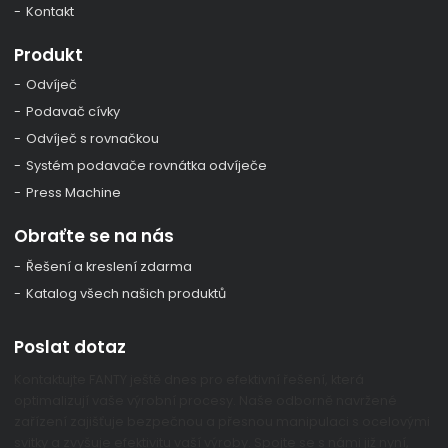
Kontakt
Produkt
Odvíječ
Podavač cívky
Odvíječ s rovnačkou
Systém podavače rovnátka odvíječe
Press Machine
Obraťte se na nás
Řešení a kreslení zdarma
Katalog všech našich produktů
Poslat dotaz
Kontaktujte FANTY ještě dnes pro efektivní řešení, která
optimalizují vaše výrobní procesy. Naše odborně navržené
zařízení zajišťuje bezpečnou a přesnou manipulaci s ocelovými
svitky a zvyšuje efektivitu vaší výroby. Spojte se s námi již nyní,