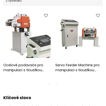
2 výsledků
Ocelové podavače pro
Servo Feeder Machine pro
manipulaci s tloušťkou
manipulaci s tloušťkou
cívky 0,6~6,0 mm
cívky 0,5 ~ 4,5 mm
Klíčové slovo