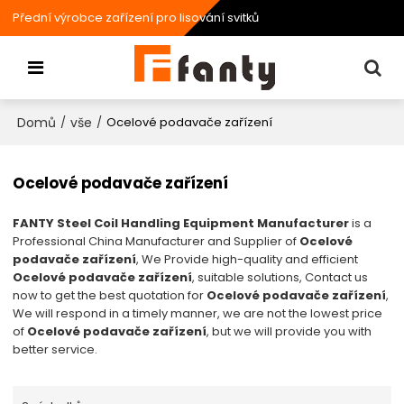
Přední výrobce zařízení pro lisování svitků
Domů
vše
/
/
Ocelové podavače zařízení
Ocelové podavače zařízení
FANTY Steel Coil Handling Equipment Manufacturer
is a
Professional China Manufacturer and Supplier of
Ocelové
podavače zařízení
, We Provide high-quality and efficient
Ocelové podavače zařízení
, suitable solutions, Contact us
now to get the best quotation for
Ocelové podavače zařízení
,
We will respond in a timely manner, we are not the lowest price
of
Ocelové podavače zařízení
, but we will provide you with
better service.