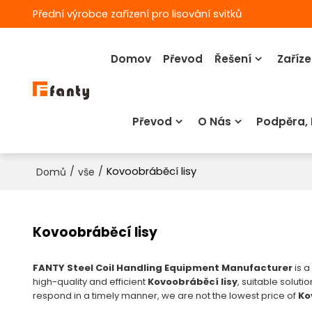
Přední výrobce zařízení pro lisování svitků
Domov
Převod
Řešení
Zaříze
Převod
O Nás
Podpěra,
/
/
Kovoobráběcí lisy
Domů
vše
Kovoobráběcí lisy
FANTY Steel Coil Handling Equipment Manufacturer
is a
high-quality and efficient
Kovoobráběcí lisy
, suitable soluti
respond in a timely manner, we are not the lowest price of
Ko