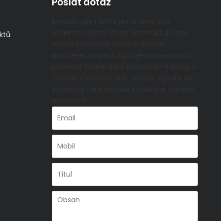
Poslat dotaz
Kontaktujte FANTY ještě dnes pro
efektivní řešení, která optimalizují vaše
ktů
výrobní procesy. Naše odborně
navržené zařízení zajišťuje bezpečnou a
přesnou manipulaci s ocelovými svitky a
zvyšuje efektivitu vaší výroby. Spojte se
s námi již nyní, abyste zvýšili své výrobní
možnosti.