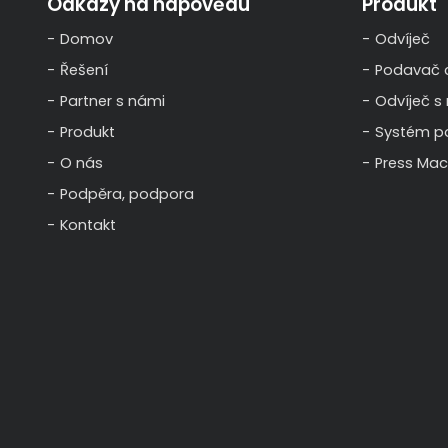
Odkazy na nápovědu
Produkt
Domov
Odvíječ
Řešení
Podavač c
Partner s námi
Odvíječ s
Produkt
Systém p
O nás
Press Mac
Podpěra, podpora
Kontakt