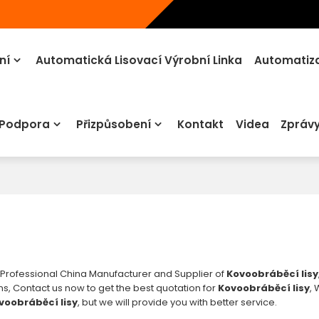
ní
Automatická Lisovací Výrobní Linka
Automatiza
 Podpora
Přizpůsobení
Kontakt
Videa
Zpráv
 Professional China Manufacturer and Supplier of
Kovoobráběcí lisy
ons, Contact us now to get the best quotation for
Kovoobráběcí lisy
, 
voobráběcí lisy
, but we will provide you with better service.