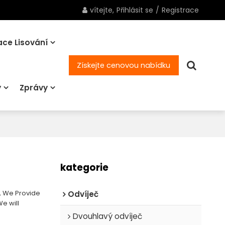
vítejte,
Přihlásit se
/
Registrace
ce Lisování
Získejte cenovou nabídku
y
Zprávy
kategorie
, We Provide
Odvíječ
We will
Dvouhlavý odvíječ