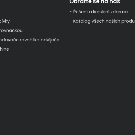
Obraťte se na nás
Řešení a kreslení zdarma
ívky
Katalog všech našich produ
 rovnačkou
odavače rovnátka odvíječe
hine