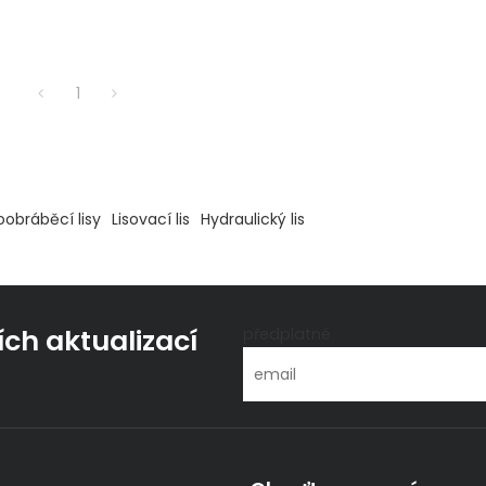
1
obráběcí lisy
Lisovací lis
Hydraulický lis
ích aktualizací
předplatné