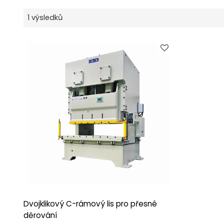
1 výsledků
Dvojklikový C-rámový lis pro přesné
děrování