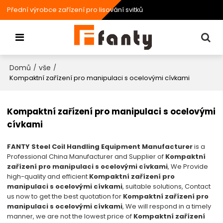
Přední výrobce zařízení pro lisování svitků
Domů
vše
/
/
Kompaktní zařízení pro manipulaci s ocelovými cívkami
Kompaktní zařízení pro manipulaci s ocelovými
cívkami
FANTY Steel Coil Handling Equipment Manufacturer
is a
Professional China Manufacturer and Supplier of
Kompaktní
zařízení pro manipulaci s ocelovými cívkami
, We Provide
high-quality and efficient
Kompaktní zařízení pro
manipulaci s ocelovými cívkami
, suitable solutions, Contact
us now to get the best quotation for
Kompaktní zařízení pro
manipulaci s ocelovými cívkami
, We will respond in a timely
manner, we are not the lowest price of
Kompaktní zařízení