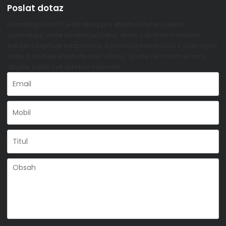
Poslat dotaz
Kontaktujte FANTY ještě dnes pro efektivní řešení, která
optimalizují vaše výrobní procesy. Naše odborně navržené
zařízení zajišťuje bezpečnou a přesnou manipulaci s ocelovými
svitky a zvyšuje efektivitu vaší výroby. Spojte se s námi již nyní,
abyste zvýšili své výrobní možnosti.