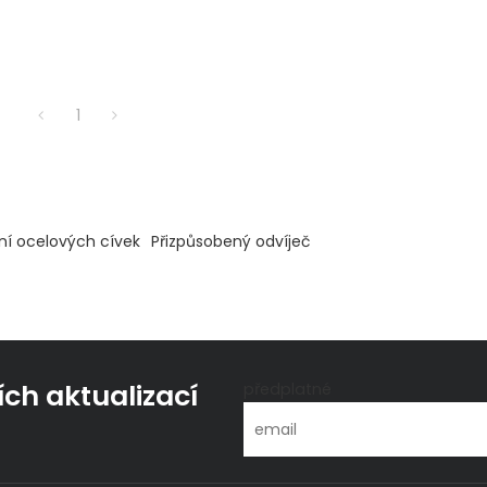
1
ení ocelových cívek
Přizpůsobený odvíječ
ích aktualizací
předplatné