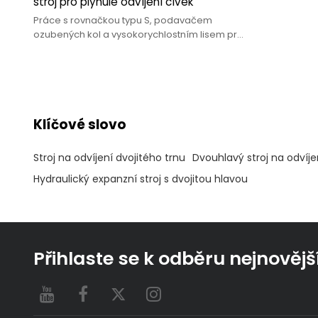
stroj pro plynulé odvíjení cívek
Práce s rovnačkou typu S, podavačem
ozubených kol a vysokorychlostním lisem pro
vysokorychlostní laminovací lisovací linku.
Klíčové slovo
Stroj na odvíjení dvojitého trnu
Dvouhlavý stroj na odvíj
Hydraulický expanzní stroj s dvojitou hlavou
Přihlaste se k odběru nejnovějš