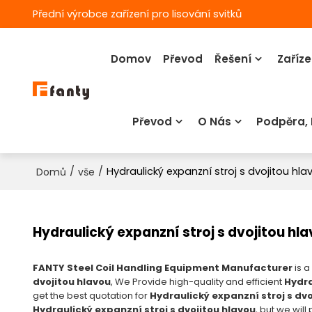
Přední výrobce zařízení pro lisování svitků
Domov
Převod
Řešení
Zaříze
Převod
O Nás
Podpěra,
/
/
Hydraulický expanzní stroj s dvojitou hla
Domů
vše
Hydraulický expanzní stroj s dvojitou hl
FANTY Steel Coil Handling Equipment Manufacturer
is a
dvojitou hlavou
, We Provide high-quality and efficient
Hydra
get the best quotation for
Hydraulický expanzní stroj s dvo
Hydraulický expanzní stroj s dvojitou hlavou
, but we will