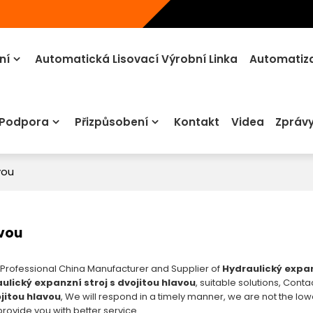
ní
Automatická Lisovací Výrobní Linka
Automatiza
 Podpora
Přizpůsobení
Kontakt
Videa
Zpráv
vou
avou
 Professional China Manufacturer and Supplier of
Hydraulický expan
ulický expanzní stroj s dvojitou hlavou
, suitable solutions, Conta
jitou hlavou
, We will respond in a timely manner, we are not the low
 provide you with better service.