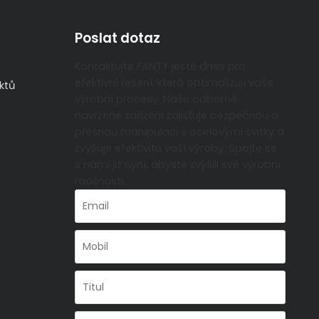
Poslat dotaz
Kontaktujte FANTY ještě dnes pro
efektivní řešení, která optimalizují vaše
ktů
výrobní procesy. Naše odborně
navržené zařízení zajišťuje bezpečnou a
přesnou manipulaci s ocelovými svitky a
zvyšuje efektivitu vaší výroby. Spojte se
s námi již nyní, abyste zvýšili své výrobní
možnosti.