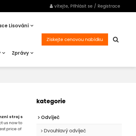
vítejte,
Přihlásit se
/
Registrace
ce Lisování
Získejte cenovou nabídku
y
Zprávy
kategorie
zní stroj s
Odvíječ
ct us now to
est price of
Dvouhlavý odvíječ