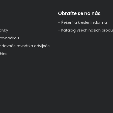
Obraťte se na nás
Řešení a kreslení zdarma
ívky
Katalog všech našich produ
 rovnačkou
odavače rovnátka odvíječe
hine