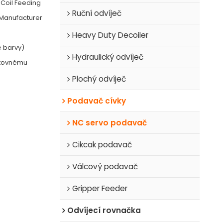
 Coil Feeding
Ruční odvíječ
 Manufacturer
Heavy Duty Decoiler
né barvy)
Hydraulický odvíječ
oštovnému
Plochý odvíječ
Podavač cívky
NC servo podavač
Cikcak podavač
Válcový podavač
Gripper Feeder
Odvíjecí rovnačka