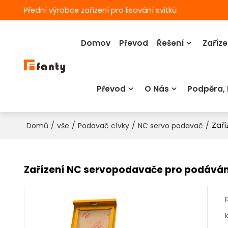
Přední výrobce zařízení pro lisování svitků
Domov
Převod
Řešení
Zaříze
Převod
O Nás
Podpěra,
/
/
/
/
Zaří
Domů
vše
Podavač cívky
NC servo podavač
Zařízení NC servopodavače pro podáván