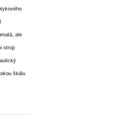
otykového
í
omalá, ale
 stroji
aulický
irokou škálu