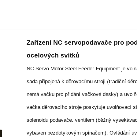
Zařízení NC servopodavače pro po
ocelových svitků
NC Servo Motor Steel Feeder Equipment je vol
sada připojená k děrovacímu stroji (tradiční děro
nemá vačku pro přidání vačkové desky) a uvolň
vačka děrovacího stroje poskytuje uvolňovací si
solenoidu podavače. ventilem (běžný vysekávací
vybaven bezdotykovým spínačem). Ovládání uv