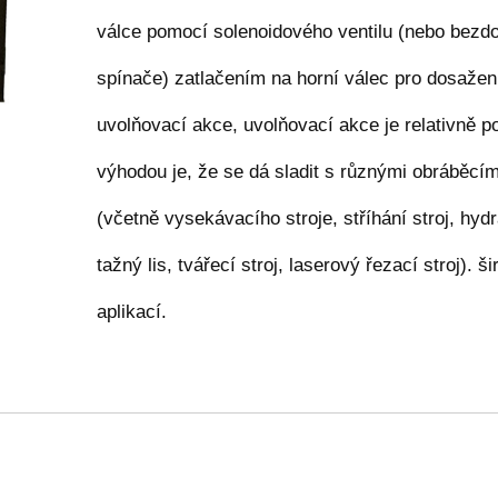
válce pomocí solenoidového ventilu (nebo bezd
spínače) zatlačením na horní válec pro dosažen
uvolňovací akce, uvolňovací akce je relativně p
výhodou je, že se dá sladit s různými obráběcími
(včetně vysekávacího stroje, stříhání stroj, hydr
tažný lis, tvářecí stroj, laserový řezací stroj). š
aplikací.