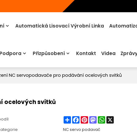
ní
Automatická Lisovací Výrobní Linka
Automatiza
 Podpora
Přizpůsobení
Kontakt
Videa
Zpráv
zení NC servopodavače pro podávání ocelových svitků
í ocelových svitků
Share
Facebook
Pinterest
Mastodon
WhatsApp
X
podíl
kategorie
NC servo podavač