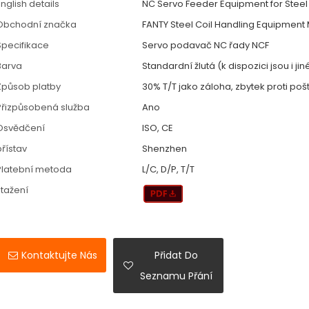
nglish details
NC Servo Feeder Equipment for Steel
Obchodní značka
FANTY Steel Coil Handling Equipment
Specifikace
Servo podavač NC řady NCF
Barva
Standardní žlutá (k dispozici jsou i ji
Způsob platby
30% T/T jako záloha, zbytek proti p
Přizpůsobená služba
Ano
Osvědčení
ISO, CE
přístav
Shenzhen
Platební metoda
L/C, D/P, T/T
stažení
Kontaktujte Nás
Přidat Do
Seznamu Přání