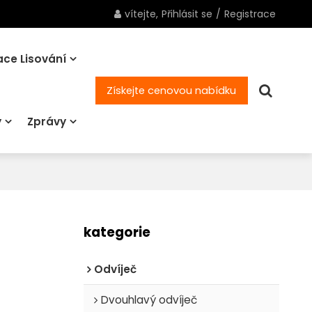
vítejte,
Přihlásit se
/
Registrace
ce Lisování
Získejte cenovou nabídku
y
Zprávy
kategorie
Odvíječ
Dvouhlavý odvíječ