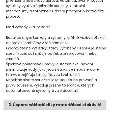
přesnost a povrchová úprava. Automatizované lisovací
systémy využívají pokročilé senzory, kontrolní
mechanismy a software k udržení přesnosti v každé fázi
procesu.
Mezi výhody kvality patří:
Redukce chyb: Senzory a systémy zpětné vazby detekují
a opravují problémy v reálném čase.
Opakovatelné výsledky: Každý vyrobený díl splňuje stejné
specifikace, což snižuje potřebu přepracování nebo
zmetků.
Špičkové povrchové úpravy: Automatické lisování
minimalizuje vady, jako jsou škrábance nebo nerovné
hrany, a zajišťuje tak špičkovou kvalitu dílů.
Například složité součásti, jako jsou skříně převodů a
prvky zavěšení, vyžadují přesné tolerance, kterých
automatizované systémy trvale dosahují.
3. Úspora nákladů díky materiálové efektivitě