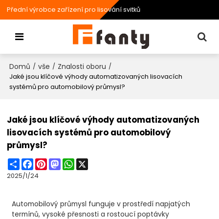
Přední výrobce zařízení pro lisování svitků
Domů
vše
Znalosti oboru
/
/
/
Jaké jsou klíčové výhody automatizovaných lisovacích
systémů pro automobilový průmysl?
Jaké jsou klíčové výhody automatizovaných
lisovacích systémů pro automobilový
průmysl?
Share
Facebook
Pinterest
Mastodon
WhatsApp
X
2025/1/24
Automobilový průmysl funguje v prostředí napjatých
termínů, vysoké přesnosti a rostoucí poptávky