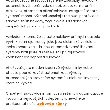
Automatizované lisovací systémy způsobily revoluci v
automobilovém průmyslu a nabízejí bezkonkurenční
efektivitu, přesnost a přizpůsobivost. Integrací těchto
systémů mohou výrobci uspokojit rostoucí poptávku a
zároveň snížit náklady, zvýšit kvalitu a zachovat
bezpečnější pracovní prostředí.
Vzhledem k tomu, že se automobilový průmysl neustále
vyvíjí – zahrnuje trendy, jako jsou elektrická vozidla a
lehké konstrukce – budou automatizované lisovací
systémy hrát ještě důležitější roli při zajišťování
konkurenceschopnosti a inovací.
Ať už zvažujete modernizaci své výrobní linky nebo
chcete poprvé zavést automatizaci, výhody
automatických lisovacích systémů z nich činí investici,
která se vyplatí.
Chcete-li získat více informací o řešeních automatizace
lisování a nejnovějších vylepšeních, neváhejte
prozkoumat naše
webové stránky
.