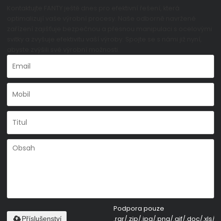
Kontaktujte FANTY ještě dnes pro efektivní řešení, která
optimalizují vaše výrobní procesy. Naše odborně navržené
zařízení zajišťuje bezpečnou a přesnou manipulaci s ocelovými
svitky a zvyšuje efektivitu vaší výroby. Spojte se s námi již nyní,
abyste zvýšili své výrobní možnosti.
Podpora pouze
.rar/.zip/.jpg/.png/.gif/.doc/.xls/.p
Příslušenství