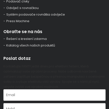
Podavač cívky
Odvíječ s rovnačkou
Systém podavače rovnátka odvíječe
Press Machine
Obraťte se na nás
Řešení a kreslení zdarma
Katalog všech našich produktů
Poslat dotaz
Kontaktujte FANTY ještě dnes pro efektivní řešení, která
optimalizují vaše výrobní procesy. Naše odborně navržené
zařízení zajišťuje bezpečnou a přesnou manipulaci s ocelovými
svitky a zvyšuje efektivitu vaší výroby. Spojte se s námi již nyní,
abyste zvýšili své výrobní možnosti.