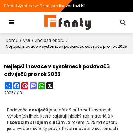
Přední výrobce zařízení pro lisování svitků
Domů
vše
Znalosti oboru
/
/
/
Nejlepší inovace v systémech podavačů odvíječů pro rok 2025
Nejlepší inovace v systémech podavačů
odvíječů pro rok 2025
Share
Facebook
Pinterest
Mastodon
WhatsApp
X
2025/1/13
Podavače
odvíječů
jsou páteří automatizovaných
výrobních linek, které zajišťují hladký tok materiálů k
lisovacím strojům
a
lisům
. S rokem 2025 na obzoru
jsou výrobci svědky převratných inovací v systémech