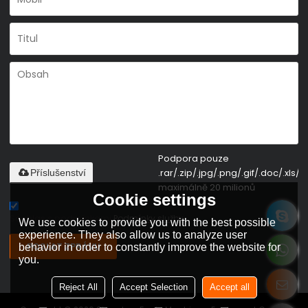
Podpora pouze
.rar/.zip/.jpg/.png/.gif/.doc/.xls/.p
Příslušenství
maximálně 20 milionů
Cookie settings
Souhlas s podmínkami,
Podmínky služby
We use cookies to provide you with the best possible
experience. They also allow us to analyze user
POSLAT ZPRÁVU
behavior in order to constantly improve the website for
you.
Reject All
Accept Selection
Accept all