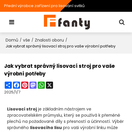
Přední výrobce zařízení pro lisování svitků
Domů
vše
Znalosti oboru
/
/
/
Jak vybrat správný lisovací stroj pro vaše výrobní potřeby
Jak vybrat správný lisovací stroj pro vaše
výrobní potřeby
Share
Facebook
Pinterest
Mastodon
WhatsApp
X
2025/1/7
Lisovací stroj
je základním nástrojem ve
zpracovatelském průmyslu, který se používá k přeměně
plechů na požadované díly s přesností a účinností. Výběr
správného
lisovacího lisu
pro vaši výrobní linku může