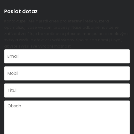
Poslat dotaz
Kontaktujte FANTY ještě dnes pro efektivní řešení, která
optimalizují vaše výrobní procesy. Naše odborně navržené
zařízení zajišťuje bezpečnou a přesnou manipulaci s ocelovými
svitky a zvyšuje efektivitu vaší výroby. Spojte se s námi již nyní,
abyste zvýšili své výrobní možnosti.