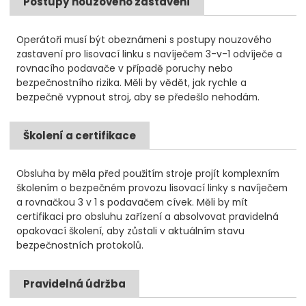
Postupy nouzového zastavení
Operátoři musí být obeznámeni s postupy nouzového
zastavení pro lisovací linku s navíječem 3-v-1 odvíječe a
rovnacího podavače v případě poruchy nebo
bezpečnostního rizika. Měli by vědět, jak rychle a
bezpečně vypnout stroj, aby se předešlo nehodám.
Školení a certifikace
Obsluha by měla před použitím stroje projít komplexním
školením o bezpečném provozu lisovací linky s navíječem
a rovnačkou 3 v 1 s podavačem cívek. Měli by mít
certifikaci pro obsluhu zařízení a absolvovat pravidelná
opakovací školení, aby zůstali v aktuálním stavu
bezpečnostních protokolů.
Pravidelná údržba