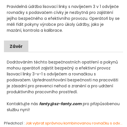
Pravidelná údržba lisovací linky s navíječem 3 v 1 odvíječe
rovnačky s podavačem cívky je nezbytná pro zajištění
jejího bezpečného a efektivního provozu. Operátoři by se
měli řídit pokyny výrobce pro úkoly údržby, jako je
mazání, kontrola a kalibrace.
Závěr
Dodržováním těchto bezpečnostních opatření a pokynů
mohou operátoři zajistit bezpečný a efektivní provoz
lisovací linky 3-v-1 s odvíječem a rovnačkou s
podavačem. Upřednostňování bezpečnosti na pracovišti
je zásadní pro prevenci nehod a zranění a pro udržení
produktivního pracovního prostředí.
Kontaktujte nás
fanty@sz-fanty.com
pro přizpůsobenou
službu nyní!
Předchozí
Jak vybrat správnou kombinovanou rovnačku s odvíječem pro lisovací linku?