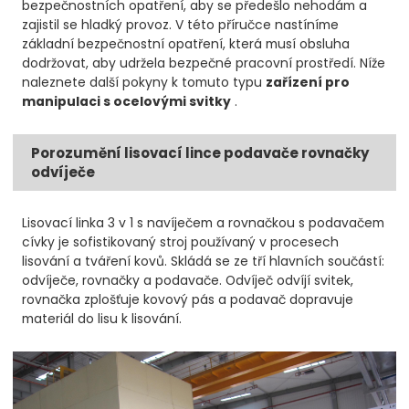
bezpečnostních opatření, aby se předešlo nehodám a
zajistil se hladký provoz. V této příručce nastíníme
základní bezpečnostní opatření, která musí obsluha
dodržovat, aby udržela bezpečné pracovní prostředí. Níže
naleznete další pokyny k tomuto typu
zařízení pro
manipulaci s ocelovými svitky
.
Porozumění lisovací lince podavače rovnačky
odvíječe
Lisovací linka 3 v 1 s navíječem a rovnačkou s podavačem
cívky je sofistikovaný stroj používaný v procesech
lisování a tváření kovů. Skládá se ze tří hlavních součástí:
odvíječe, rovnačky a podavače. Odvíječ odvíjí svitek,
rovnačka zplošťuje kovový pás a podavač dopravuje
materiál do lisu k lisování.