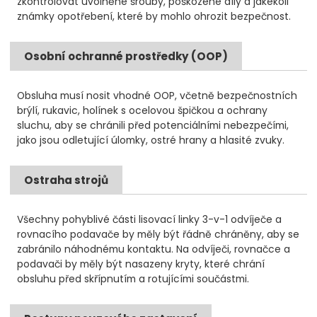
zkontrolovat uvolněné šrouby, poškozené díly a jakékoli
známky opotřebení, které by mohlo ohrozit bezpečnost.
Osobní ochranné prostředky (OOP)
Obsluha musí nosit vhodné OOP, včetně bezpečnostních
brýlí, rukavic, holínek s ocelovou špičkou a ochrany
sluchu, aby se chránili před potenciálními nebezpečími,
jako jsou odletující úlomky, ostré hrany a hlasité zvuky.
Ostraha strojů
Všechny pohyblivé části lisovací linky 3-v-1 odvíječe a
rovnacího podavače by měly být řádně chráněny, aby se
zabránilo náhodnému kontaktu. Na odvíječi, rovnačce a
podavači by měly být nasazeny kryty, které chrání
obsluhu před skřípnutím a rotujícími součástmi.