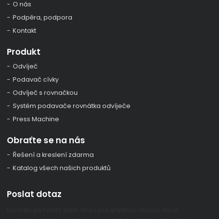
O nás
Podpěra, podpora
Kontakt
Produkt
Odvíječ
Podavač cívky
Odvíječ s rovnačkou
Systém podavače rovnátka odvíječe
Press Machine
Obraťte se na nás
Řešení a kreslení zdarma
Katalog všech našich produktů
Poslat dotaz
Kontaktujte FANTY ještě dnes pro efektivní řešení, která