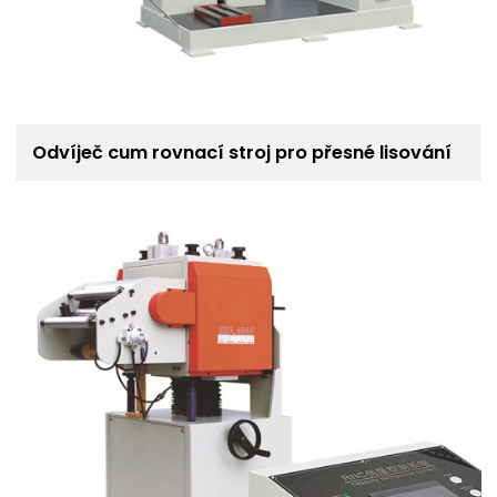
Odvíječ cum rovnací stroj pro přesné lisování