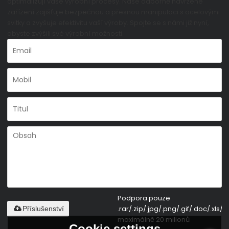
optimalizují vaše výrobní procesy. Naše odborně navržené
zařízení zajišťuje bezpečnou a přesnou manipulaci s ocelovými
svitky a zvyšuje efektivitu vaší výroby. Spojte se s námi již nyní,
abyste zvýšili své výrobní možnosti.
Podpora pouze
.rar/.zip/.jpg/.png/.gif/.doc/.xls/.p
Příslušenství
maximálně 20 milionů
Cookie settings