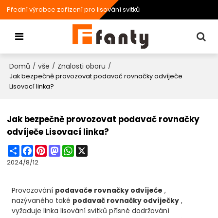
Přední výrobce zařízení pro lisování svitků
Domů
vše
Znalosti oboru
/
/
/
Jak bezpečně provozovat podavač rovnačky odvíječe
Lisovací linka?
Jak bezpečně provozovat podavač rovnačky
odvíječe Lisovací linka?
Share
Facebook
Pinterest
Mastodon
WhatsApp
X
2024/8/12
Provozování
podavače rovnačky odvíječe
,
nazývaného také
podavač rovnačky odvíječky
,
vyžaduje linka lisování svitků přísné dodržování