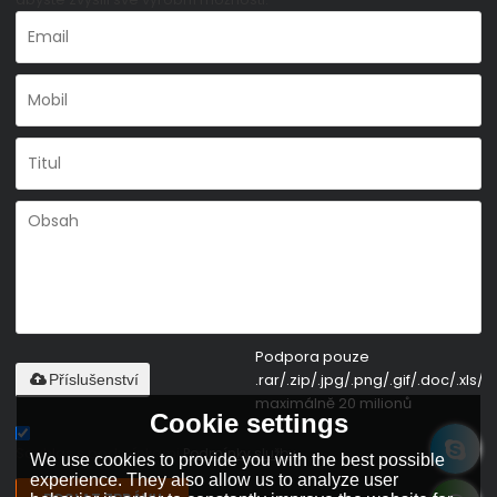
Podpora pouze
.rar/.zip/.jpg/.png/.gif/.doc/.xls/.p
Příslušenství
maximálně 20 milionů
Cookie settings
Souhlas s podmínkami,
Podmínky služby
We use cookies to provide you with the best possible
experience. They also allow us to analyze user