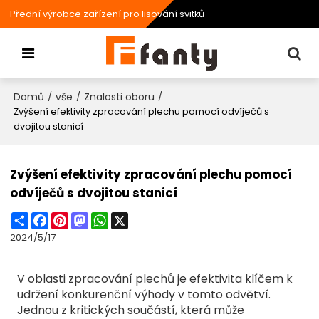
Přední výrobce zařízení pro lisování svitků
Domů
vše
Znalosti oboru
/
/
/
Zvýšení efektivity zpracování plechu pomocí odvíječů s
dvojitou stanicí
Zvýšení efektivity zpracování plechu pomocí
odvíječů s dvojitou stanicí
Share
Facebook
Pinterest
Mastodon
WhatsApp
X
2024/5/17
V oblasti zpracování plechů je efektivita klíčem k
udržení konkurenční výhody v tomto odvětví.
Jednou z kritických součástí, která může