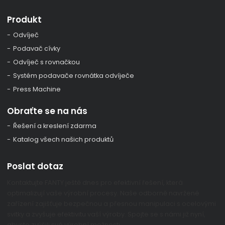
Produkt
Odvíječ
Podavač cívky
Odvíječ s rovnačkou
Systém podavače rovnátka odvíječe
Press Machine
Obraťte se na nás
Řešení a kreslení zdarma
Katalog všech našich produktů
Poslat dotaz
Kontaktujte FANTY ještě dnes pro efektivní řešení, která
optimalizují vaše výrobní procesy. Naše odborně navržené
zařízení zajišťuje bezpečnou a přesnou manipulaci s ocelovými
svitky a zvyšuje efektivitu vaší výroby. Spojte se s námi již nyní,
abyste zvýšili své výrobní možnosti.