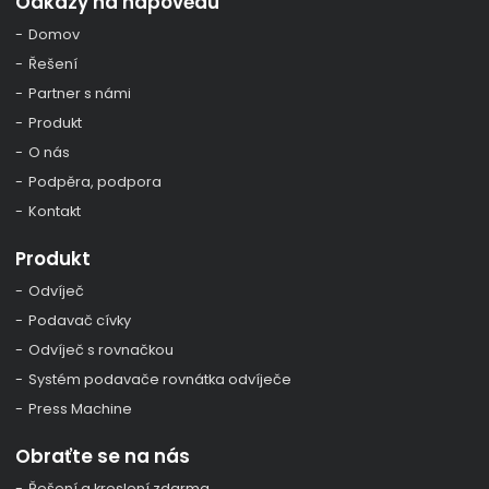
Odkazy na nápovědu
Domov
Řešení
Partner s námi
Produkt
O nás
Podpěra, podpora
Kontakt
Produkt
Odvíječ
Podavač cívky
Odvíječ s rovnačkou
Systém podavače rovnátka odvíječe
Press Machine
Obraťte se na nás
Řešení a kreslení zdarma