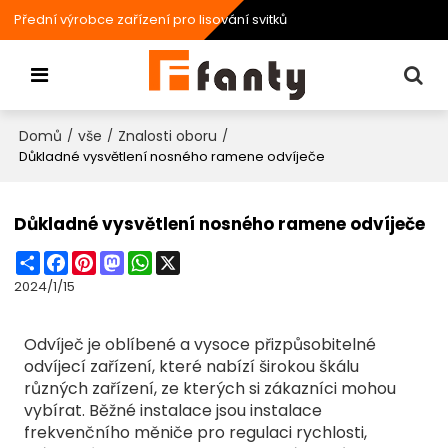
Přední výrobce zařízení pro lisování svitků
Domů
vše
Znalosti oboru
/
/
/
Důkladné vysvětlení nosného ramene odvíječe
Důkladné vysvětlení nosného ramene odvíječe
Share
Facebook
Pinterest
Mastodon
WhatsApp
X
2024/1/15
Odvíječ je oblíbené a vysoce přizpůsobitelné
odvíjecí zařízení, které nabízí širokou škálu
různých zařízení, ze kterých si zákazníci mohou
vybírat. Běžné instalace jsou instalace
frekvenčního měniče pro regulaci rychlosti,