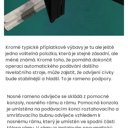
Kromě typické příplatkové výbavy je tu ale ještě
jedna volitelná položka, která je stejně zásadní, ale
méně známá. Kromě toho, že pomáhá dokončit
operaci automatického podávání dalšího
nivelačního stroje, může zajistit, že odvíjení cívky
bude stabilnější a hladší. To je rameno podpory.
Nosné rameno odvíječe se skládá z pomocné
konzoly, nosného rámu a rámu. Pomocná konzola
je umístěna na podávacím konci roztahovacího a
smršťovacího bubnu odvíječe vzhledem k
nosnému rámu, který je umístěn ve spodní části
tělesa rámu. V rámu je instalován pneumatický