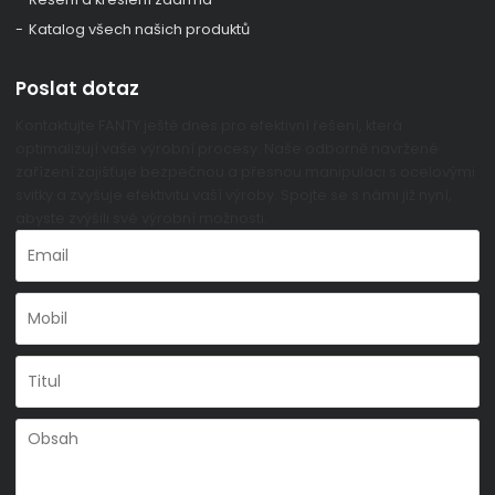
Katalog všech našich produktů
Poslat dotaz
Kontaktujte FANTY ještě dnes pro efektivní řešení, která
optimalizují vaše výrobní procesy. Naše odborně navržené
zařízení zajišťuje bezpečnou a přesnou manipulaci s ocelovými
svitky a zvyšuje efektivitu vaší výroby. Spojte se s námi již nyní,
abyste zvýšili své výrobní možnosti.