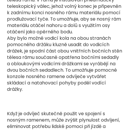
teleskopický válec, jehož volný konec je připevněn
k zadnímu konci nosného rámu materiálu pomocí
prodlužovací tyče. To umožňuje, aby se nosný rám
materiálu otáčel nahoru a dolů s využitím osy
otáčení jako opěrného bodu.
Aby bylo možné vodicí kola na obou stranách
pomocného držáku kluzně usadit do vodicích
drážek, je spodní část obou vnitřních bočních stěn
tělesa rámu současně opatřena bočními sedadly
a obloukovými vodicími drážkami se vyrábějí na
dvou bočních sedadlech. To umožňuje pomocné
konzole nosného ramene odvíječe vytvářet
skládací a natahovací pohyby podél vodící
drážky.
Když je odvíječ skutečně použit ve spojení s
nosným ramenem, může zvýšit plynulost odvíjení,
eliminovat potřebu lidské pomoci při jízdě a