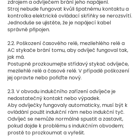
zdrojem a odvíječem brání jeho napájení.
Stroj nebude fungovat kvůli špatnému kontaktu a
kontrolka elektrické ovládací skříňky se nerozsvítí.
Jednoduše se ujistěte, že je napájecí kabel
správně připojen.
2.2. Poškození časového relé, mezilehlého relé a
AC stykače brání tomu, aby odvíječ fungoval tak,
jak má.
Postupně prozkoumejte střídavý stykač odvíječe,
mezilehlé relé a časové relé. V případě poškození
jej opravte nebo pořiďte nový.
2.3. V obvodu indukčního zařízení odvíječe je
nedostatečný kontakt nebo výpadek.
Aby odvíječky fungovaly automaticky, musí být k
ovládání použit indukční rám nebo indukční tyč.
Odvíječ se nemůže normálně spustit a zastavit,
pokud dojde k problému s indukčním obvodem;
prostě to prozkoumat a vyřešit.