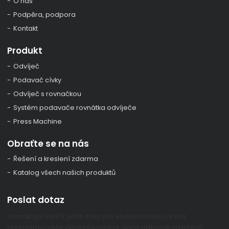
O nás
Podpěra, podpora
Kontakt
Produkt
Odvíječ
Podavač cívky
Odvíječ s rovnačkou
Systém podavače rovnátka odvíječe
Press Machine
Obraťte se na nás
Řešení a kreslení zdarma
Katalog všech našich produktů
Poslat dotaz
Kontaktujte FANTY ještě dnes pro efektivní řešení, která
optimalizují vaše výrobní procesy. Naše odborně navržené