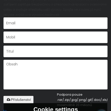
zařízení zajišťuje bezpečnou a přesnou manipulaci s ocelovými
svitky a zvyšuje efektivitu vaší výroby. Spojte se s námi již nyní,
abyste zvýšili své výrobní možnosti.
Podpora pouze
.rar/.zip/.jpg/.png/.gif/.doc/.xls/.p
Příslušenství
maximálně 20 milionů
Cookie settings