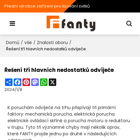
Přední výrobce zařízení pro lisování svitků
Domů
vše
Znalosti oboru
/
/
/
Řešení tří hlavních nedostatků odvíječe
Řešení tří hlavních nedostatků odvíječe
Share
Facebook
Pinterest
Mastodon
WhatsApp
X
2024/1/8
K poruchám odvíječe na trhu přispívají tři primární
faktory: mechanická porucha, elektrická porucha
elektrické ovládací skříně a porucha motoru a reduktoru
v trupu. Tyto tři významné chyby mají několik oprav,
které FANTY projde jednu po druhé v následujících