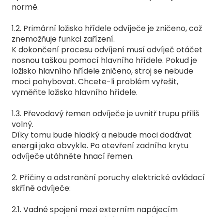
normě.
1.2. Primární ložisko hřídele odvíječe je zničeno, což
znemožňuje funkci zařízení.
K dokončení procesu odvíjení musí odvíječ otáčet
nosnou taškou pomocí hlavního hřídele. Pokud je
ložisko hlavního hřídele zničeno, stroj se nebude
moci pohybovat. Chcete-li problém vyřešit,
vyměňte ložisko hlavního hřídele.
1.3. Převodový řemen odvíječe je uvnitř trupu příliš
volný.
Díky tomu bude hladký a nebude moci dodávat
energii jako obvykle. Po otevření zadního krytu
odvíječe utáhněte hnací řemen.
2. Příčiny a odstranění poruchy elektrické ovládací
skříně odvíječe:
2.1. Vadné spojení mezi externím napájecím