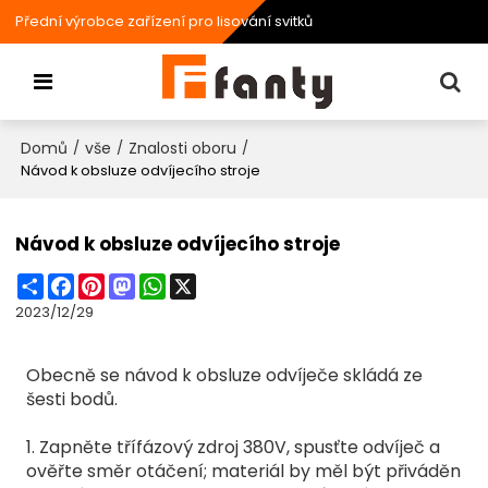
Přední výrobce zařízení pro lisování svitků
Domů
vše
Znalosti oboru
/
/
/
Návod k obsluze odvíjecího stroje
Návod k obsluze odvíjecího stroje
Share
Facebook
Pinterest
Mastodon
WhatsApp
X
2023/12/29
Obecně se návod k obsluze odvíječe skládá ze
šesti bodů.
1. Zapněte třífázový zdroj 380V, spusťte odvíječ a
ověřte směr otáčení; materiál by měl být přiváděn