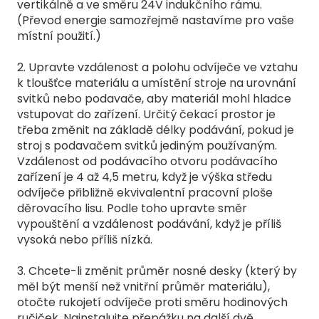
vertikálně a ve směru 24V indukčního rámu.
(Převod energie samozřejmě nastavíme pro vaše
místní použití.)
2. Upravte vzdálenost a polohu odvíječe ve vztahu
k tloušťce materiálu a umístění stroje na urovnání
svitků nebo podavače, aby materiál mohl hladce
vstupovat do zařízení. Určitý čekací prostor je
třeba změnit na základě délky podávání, pokud je
stroj s podavačem svitků jediným používaným.
Vzdálenost od podávacího otvoru podávacího
zařízení je 4 až 4,5 metru, když je výška středu
odvíječe přibližně ekvivalentní pracovní ploše
děrovacího lisu. Podle toho upravte směr
vypouštění a vzdálenost podávání, když je příliš
vysoká nebo příliš nízká.
3. Chcete-li změnit průměr nosné desky (který by
měl být menší než vnitřní průměr materiálu),
otočte rukojetí odvíječe proti směru hodinových
ručiček. Nainstalujte přepážku na další dvě