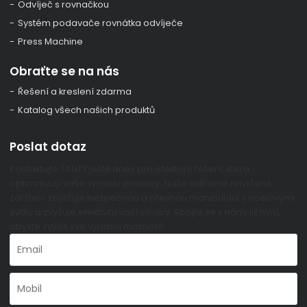
Odvíječ s rovnačkou
Systém podavače rovnátka odvíječe
Press Machine
Obraťte se na nás
Řešení a kreslení zdarma
Katalog všech našich produktů
Poslat dotaz
Kontaktujte FANTY ještě dnes pro efektivní řešení, která
optimalizují vaše výrobní procesy. Naše odborně navržené
zařízení zajišťuje bezpečnou a přesnou manipulaci s ocelovými
svitky a zvyšuje efektivitu vaší výroby. Spojte se s námi již nyní,
abyste zvýšili své výrobní možnosti.