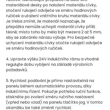
materiálové desky po naložení materiálu cívky,
otočení rukojetí odvíječe ve směru hodinových
ručiček a utažení vnitřního kruhu materiálu cívky.
Je třeba zmínit, že materiál naznačuje, že
přepážka nemůže uchopit materiál cívky příliš
těsně; místo toho by měla být mezera 2 až 5 mm,
aby se zabránilo nárazu výboje. Pro bezpečné
uchycení materiálu cívky otočte rukojetí odvíječe
ve směru hodinových ručiček.
4. Upravte výšku 24V indukčního rámu a vhodně
regulujte dobu vybíjení na základě výrobních
požadavků.
5. Rychlost podávání je přímo nastavitelná na
panelu během automatického provozu, díky
indukčnímu řízení. Pokud je potřeba ruční funkce,
stiskněte po zvolení směru ručního nastavení
(vpřed nebo vzad) na panelu tlačítko jog. V tomto
okamžiku lze také změnit rychlost.