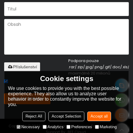
Podpora pouze
.rar/.zip/.jpg/.png/.gif/.doc/.xls/.p
Příslušenství
maximálně 20 milionů
Cookie settings
Souhlas s podmínkami,
Podmínky služby
We use cookies to provide you with the best possible
experience. They also allow us to analyze user
POSLAT ZPRÁVU
behavior in order to constantly improve the website for
you.
Reject All
Accept Selection
Accept all
Copyright © 2026
Shenzhen Fanty Machinery Equipment Co., Ltd
Necessary
Analytics
Preferences
Marketing
Support By
BEE Cloud