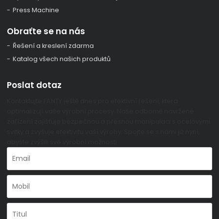
Press Machine
Obraťte se na nás
Řešení a kreslení zdarma
Katalog všech našich produktů
Poslat dotaz
Kontaktujte FANTY ještě dnes pro efektivní řešení, která
optimalizují vaše výrobní procesy. Naše odborně navržené
zařízení zajišťuje bezpečnou a přesnou manipulaci s ocelovými
svitky a zvyšuje efektivitu vaší výroby. Spojte se s námi již nyní,
abyste zvýšili své výrobní možnosti.