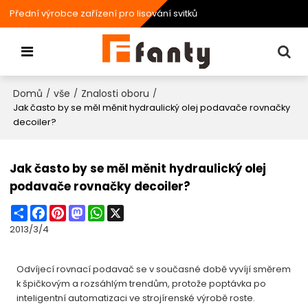
Přední výrobce zařízení pro lisování svitků
Domů
vše
Znalosti oboru
/
/
/
Jak často by se měl měnit hydraulický olej podavače rovnačky
decoiler?
Jak často by se měl měnit hydraulický olej
podavače rovnačky decoiler?
Share
Facebook
Pinterest
Mastodon
WhatsApp
X
2013/3/4
Odvíjecí rovnací podavač se v současné době vyvíjí směrem
k špičkovým a rozsáhlým trendům, protože poptávka po
inteligentní automatizaci ve strojírenské výrobě roste.