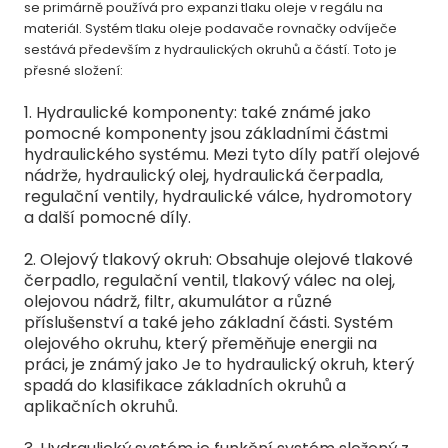
se primárně používá pro expanzi tlaku oleje v regálu na
materiál. Systém tlaku oleje podavače rovnačky odvíječe
sestává především z hydraulických okruhů a částí. Toto je
přesné složení:
1. Hydraulické komponenty: také známé jako
pomocné komponenty jsou základními částmi
hydraulického systému. Mezi tyto díly patří olejové
nádrže, hydraulický olej, hydraulická čerpadla,
regulační ventily, hydraulické válce, hydromotory
a další pomocné díly.
2. Olejový tlakový okruh: Obsahuje olejové tlakové
čerpadlo, regulační ventil, tlakový válec na olej,
olejovou nádrž, filtr, akumulátor a různé
příslušenství a také jeho základní části. Systém
olejového okruhu, který přeměňuje energii na
práci, je známý jako Je to hydraulický okruh, který
spadá do klasifikace základních okruhů a
aplikačních okruhů.