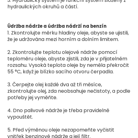
3. Hydraulický systém je funkční systém složený z
hydraulických okruhů a částí.
Údržba nádrže a údržba nádrží na benzín
1. Zkontrolujte měrku hladiny oleje, abyste se ujistili,
že je udržována mezi horním a dolním limitem.
2. Zkontrolujte teplotu olejové nádrže pomocí
teploměru oleje, abyste zjistili, zda je v přijatelném
rozsahu. Vysoká teplota oleje by neměla překročit
55 °C, když je blízko sacího otvoru čerpadla.
3. Čerpejte olej každé dva až tři měsíce,
zkontrolujte olej, zda neobsahuje nečistoty, a podle
potřeby jej vyměňte.
4. Dno palivové nádrže je třeba pravidelně
vypouštět.
5. Před výměnou oleje nezapomeňte vyčistit
vnitřek benzinové nádrže a její filtr.