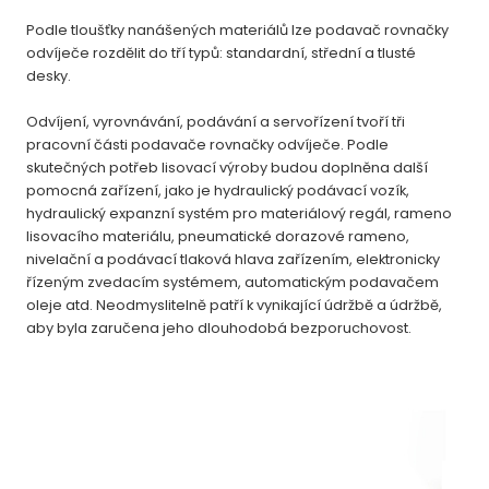
Podle tloušťky nanášených materiálů lze podavač rovnačky
odvíječe rozdělit do tří typů: standardní, střední a tlusté
desky.
Odvíjení, vyrovnávání, podávání a servořízení tvoří tři
pracovní části podavače rovnačky odvíječe. Podle
skutečných potřeb lisovací výroby budou doplněna další
pomocná zařízení, jako je hydraulický podávací vozík,
hydraulický expanzní systém pro materiálový regál, rameno
lisovacího materiálu, pneumatické dorazové rameno,
nivelační a podávací tlaková hlava zařízením, elektronicky
řízeným zvedacím systémem, automatickým podavačem
oleje atd. Neodmyslitelně patří k vynikající údržbě a údržbě,
aby byla zaručena jeho dlouhodobá bezporuchovost.