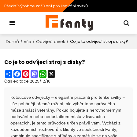
Přední výrobce zařízení pro lisování svitků
Domů
vše
Odvíječ cívek
/
/
/
Co je to odvíjecí stroj s disky?
Co je to odvíjecí stroj s disky?
Share
Facebook
Pinterest
Mastodon
WhatsApp
X
Čas editace:
2025/12/16
Kotoučové odvíječky
– elegantní pracanti pro tenké svitky –
tiše pohánějí přesné ražení, ale výběr toho správného
může zmást i veterány. Pokud bojujete s nerovnoměrným
podáváním nebo nedostatkem místa v lisovacích
operacích, je tento průvodce určen právě vám. Vychází z
každodenních rozhovorů s klienty ve společnosti Fanty,
kombinuje specifikace s příběhy a zaměřuje se na vaše