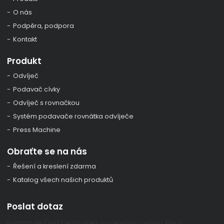
O nás
Podpěra, podpora
Kontakt
Produkt
Odvíječ
Podavač cívky
Odvíječ s rovnačkou
Systém podavače rovnátka odvíječe
Press Machine
Obraťte se na nás
Řešení a kreslení zdarma
Katalog všech našich produktů
Poslat dotaz
Kontaktujte FANTY ještě dnes pro efektivní řešení, která