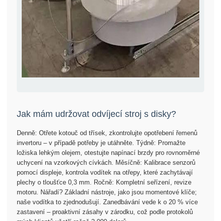
Jak mám udržovat odvíjecí stroj s disky?
Denně: Otřete kotouč od třísek, zkontrolujte opotřebení řemenů
invertoru – v případě potřeby je utáhněte. Týdně: Promažte
ložiska lehkým olejem, otestujte napínací brzdy pro rovnoměrné
uchycení na vzorkových cívkách. Měsíčně: Kalibrace senzorů
pomocí displeje, kontrola vodítek na otřepy, které zachytávají
plechy o tloušťce 0,3 mm. Ročně: Kompletní seřízení, revize
motoru. Nářadí? Základní nástroje, jako jsou momentové klíče;
naše vodítka to zjednodušují. Zanedbávání vede k o 20 % více
zastavení – proaktivní zásahy v zárodku, což podle protokolů