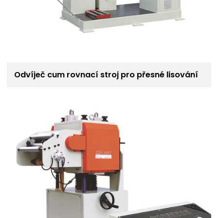
Odvíječ cum rovnací stroj pro přesné lisování