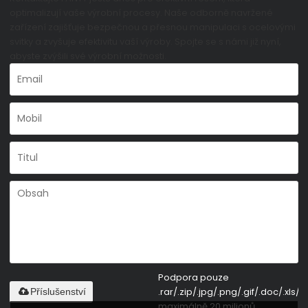
optimalizují vaše výrobní procesy. Naše odborně navržené
zařízení zajišťuje bezpečnou a přesnou manipulaci s ocelovými
svitky a zvyšuje efektivitu vaší výroby. Spojte se s námi již nyní,
abyste zvýšili své výrobní možnosti.
Podpora pouze
.rar/.zip/.jpg/.png/.gif/.doc/.xls/.p
Příslušenství
maximálně 20 milionů