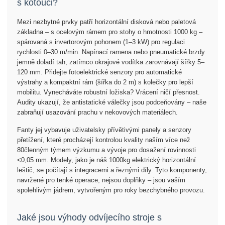
s kotouči?
Mezi nezbytné prvky patří horizontální disková nebo paletová
základna – s ocelovým rámem pro stohy o hmotnosti 1000 kg –
spárovaná s invertorovým pohonem (1–3 kW) pro regulaci
rychlosti 0–30 m/min. Napínací ramena nebo pneumatické brzdy
jemně doladí tah, zatímco okrajové vodítka zarovnávají šířky 5–
120 mm. Přidejte fotoelektrické senzory pro automatické
výstrahy a kompaktní rám (šířka do 2 m) s kolečky pro lepší
mobilitu. Vynecháváte robustní ložiska? Vrácení ničí přesnost.
Audity ukazují, že antistatické válečky jsou podceňovány – naše
zabraňují usazování prachu v nekovových materiálech.
Fanty jej vybavuje uživatelsky přívětivými panely a senzory
přetížení, které procházejí kontrolou kvality naším více než
80členným týmem výzkumu a vývoje pro dosažení rovinnosti
<0,05 mm. Modely, jako je náš 1000kg elektrický horizontální
leštič, se počítají s integracemi a řeznými díly. Tyto komponenty,
navržené pro tenké operace, nejsou doplňky – jsou vaším
spolehlivým jádrem, vytvořeným pro roky bezchybného provozu.
Jaké jsou výhody odvíjecího stroje s