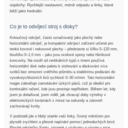
úspěchy: Rychlejší nastavení, méně odpadu a linky, které
běží jako hedvábí.
Co je to odvíjecí stroj s disky?
Kotoučový odvíječ, často označovaný jako plochý nebo
horizontální odvíječ, je kompaktní odvíjecí zařízení určené pro
tenké kovové i nekovové plechy – představte si šířku 5–120 mm,
tloušťku 0–1,0 mm – jako jsou ocelové spony nebo hliníkové
koncovky. Na rozdíl od vertikálních typů s trnem používá
horizontální disk nebo paletu k stohování a dávkování více
svitků bez omezení vnitřního průměru a stabilnímu podávání do
vysokorychlostních lisů rychlostí 0–30 m/min. Tato horizontální
magie zabraňuje zamotávání úzkých pásů, což je ideální pro
kontinuální ražení, kde jsou prostoje nepřítelem. Během let, kdy
jsem je dolaďoval, jsem viděl, jak zkracují doby výměny v
elektronických továrnách z minut na sekundy a zároveň
zachovávají kvóty.
V podstatě jde o hbitý startér vaší linky, řízený měničem pro
plynulé zrychlení a přesné napínání pomocí jednoduchých brzd.
Ploché odvíječky Fanty, zrozené z výzkumu a vývoje v roce