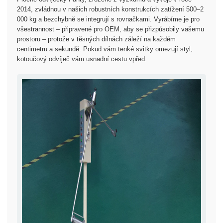
2014, zvládnou v našich robustních konstrukcích zatížení 500–2
000 kg a bezchybně se integrují s rovnačkami. Vyrábíme je pro
všestrannost – připravené pro OEM, aby se přizpůsobily vašemu
prostoru – protože v těsných dílnách záleží na každém
centimetru a sekundě. Pokud vám tenké svitky omezují styl,
kotoučový odvíječ vám usnadní cestu vpřed.