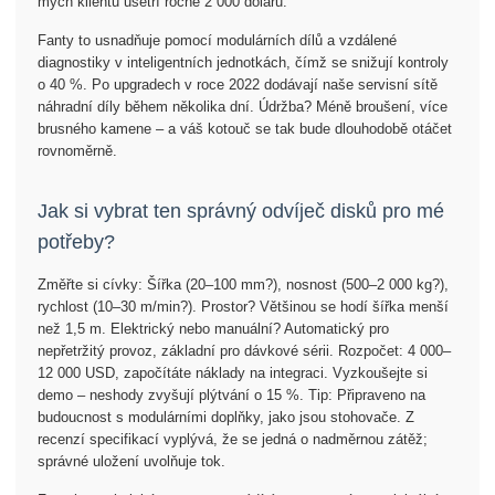
mých klientů ušetří ročně 2 000 dolarů.
Fanty to usnadňuje pomocí modulárních dílů a vzdálené
diagnostiky v inteligentních jednotkách, čímž se snižují kontroly
o 40 %. Po upgradech v roce 2022 dodávají naše servisní sítě
náhradní díly během několika dní. Údržba? Méně broušení, více
brusného kamene – a váš kotouč se tak bude dlouhodobě otáčet
rovnoměrně.
Jak si vybrat ten správný odvíječ disků pro mé
potřeby?
Změřte si cívky: Šířka (20–100 mm?), nosnost (500–2 000 kg?),
rychlost (10–30 m/min?). Prostor? Většinou se hodí šířka menší
než 1,5 m. Elektrický nebo manuální? Automatický pro
nepřetržitý provoz, základní pro dávkové sérii. Rozpočet: 4 000–
12 000 USD, započítáte náklady na integraci. Vyzkoušejte si
demo – neshody zvyšují plýtvání o 15 %. Tip: Připraveno na
budoucnost s modulárními doplňky, jako jsou stohovače. Z
recenzí specifikací vyplývá, že se jedná o nadměrnou zátěž;
správné uložení uvolňuje tok.