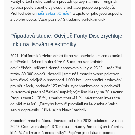
Fantyho technické centrum provádí úpravy na míru – originální
výrobci podle vašeho výkresu s bohatou podporou prodejců.
Prohlédněte si
naši sekci „O nás“
a zjistěte, jaké jsou úspěchy
z celého světa. Vaše puzzle? Skládáme perfektní disk.
Případová studie: Odvíječ Fanty Disc zrychluje
linku na lisování elektroniky
2021: Kalifornská elektronická firma se potýkala se zamotanými
měděnými cívkami o tloušťce 0,5 mm na vertikálních
odvíječkách, přičemž denně zastavovala lisy o 25 % – měsíční
ztráty 30 000 dolarů. Nasadili jsme náš motorizovaný paletový
kotoučový odvíječ o hmotnosti 1 000 kg: Horizontální stohování
pro pět cívek, podávání 25 m/min synchronizované s podavači.
Invertorové precizní žehlení napětí; výměny klesly na 30 sekund.
Propustnost? +28 %, zmetkovitost -11 %, návratnost investice
do pěti měsíců. „Fantyho kotouč proměnil naše kletba cívek v
sen o dopravníku,“ říká jejich hlavní technik.
Zrcadlení našeho étosu: Inovace od roku 2013, odolnost i v roce
2020. Osm workshopů, 370 rukou – triumfy řemeslných řešení na
klíč. Vaše linka má nedostatky? Pojďme je odstranit pomocí