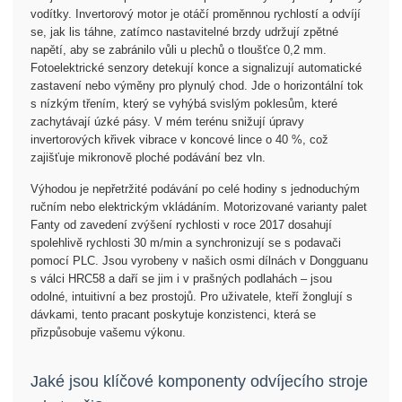
vodítky. Invertorový motor je otáčí proměnnou rychlostí a odvíjí
se, jak lis táhne, zatímco nastavitelné brzdy udržují zpětné
napětí, aby se zabránilo vůli u plechů o tloušťce 0,2 mm.
Fotoelektrické senzory detekují konce a signalizují automatické
zastavení nebo výměny pro plynulý chod. Jde o horizontální tok
s nízkým třením, který se vyhýbá svislým poklesům, které
zachytávají úzké pásy. V mém terénu snižují úpravy
invertorových křivek vibrace v koncové lince o 40 %, což
zajišťuje mikronově ploché podávání bez vln.
Výhodou je nepřetržité podávání po celé hodiny s jednoduchým
ručním nebo elektrickým vkládáním. Motorizované varianty palet
Fanty od zavedení zvýšení rychlosti v roce 2017 dosahují
spolehlivě rychlosti 30 m/min a synchronizují se s podavači
pomocí PLC. Jsou vyrobeny v našich osmi dílnách v Dongguanu
s válci HRC58 a daří se jim i v prašných podlahách – jsou
odolné, intuitivní a bez prostojů. Pro uživatele, kteří žonglují s
dávkami, tento pracant poskytuje konzistenci, která se
přizpůsobuje vašemu výkonu.
Jaké jsou klíčové komponenty odvíjecího stroje