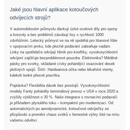
Jaké jsou hlavní aplikace kotoučových
odvíjecích strojů?
V automobilovém průmyslu dávkují úzké ocelové díly pro spony
a konzoly a bez problémů zásobují lisy s rychlostí 1000
zdvihů/min. Letecký průmysl se na ně spoléhá pro titanové fólie
v spojovacím prvku, kde ploché podávání zabraňuje vadám.
Linky na spotřebiče odvíjejí hliník pro knoflíky, vysokorychlostní
odvíjení zajišťuje bezproblémové pouzdra. Elektronika? Měděné
pásky pro svorky, skládané cívky pohánějící osazování desek
plošných spojů. Širší: Hardwarová očka nebo lékařské stenty,
kdekoli tenké přesné pravítka.
Poptávka? Flexibilita dávek bez prostojů. Vysokorychlostní
modely Fanty poháněly terminálový provoz v USA v roce 2020 a
zvýšily výtěžnost o 30 %. Naše integrace s rovnacími podavači
je příkladem plynulého toku – kompaktní pro modernizaci. Od
automatických po aerodynamické, kotoučové odvíječky se
přizpůsobí a promění chaos svitků v řemeslné výhry šité na míru
vašemu odvětví.