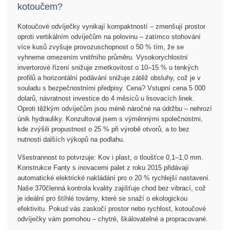
kotoučem?
Kotoučové odvíječky vynikají kompaktností – zmenšují prostor
oproti vertikálním odvíječům na polovinu – zatímco stohování
více kusů zvyšuje provozuschopnost o 50 % tím, že se
vyhneme omezením vnitřního průměru. Vysokorychlostní
invertorové řízení snižuje zmetkovitost o 10–15 % u tenkých
profilů a horizontální podávání snižuje zátěž obsluhy, což je v
souladu s bezpečnostními předpisy. Cena? Vstupní cena 5 000
dolarů, návratnost investice do 4 měsíců u lisovacích linek.
Oproti těžkým odvíječům jsou méně náročné na údržbu – nehrozí
únik hydrauliky. Konzultoval jsem s výměnnými společnostmi,
kde zvýšili propustnost o 25 % při výrobě otvorů, a to bez
nutnosti dalších výkopů na podlahu.
Všestrannost to potvrzuje: Kov i plast, o tloušťce 0,1–1,0 mm.
Konstrukce Fanty s inovacemi palet z roku 2015 přidávají
automatické elektrické nakládání pro o 20 % rychlejší nastavení.
Naše 370členná kontrola kvality zajišťuje chod bez vibrací, což
je ideální pro štíhlé továrny, které se snaží o ekologickou
efektivitu. Pokud vás zaskočí prostor nebo rychlost, kotoučové
odvíječky vám pomohou – chytré, škálovatelné a propracované.