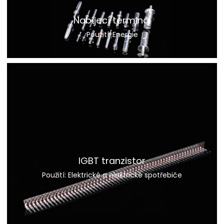
Nabíjecí terminál
 Použití: Energie 
IGBT tranzistor
 Použití: Elektrické a elektrické spotřebiče 