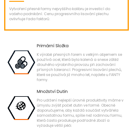
Vytvoření přesné formy nejvyššího kalibru je investicí do
vašeho podnikání. Cenu progresivního lisování plechu
ovlivňuje řada faktorů:
Primární Složka
K výrobě přesných forem s velkým objemem se
používá ocel, která byla kalená a snese zátěž
dlouhého výrobního provozu při zachování
přísných tolerancí. Progresivní lisování plechů,
které se používá již mnoho let, najdete u FANTY
formy.
Množství Dutin
Pro udržení nejlepší úrovně produktivity máme v
úmyslu zvýšit počet dutin ve formě. Obecně
doporučujeme, aby každá součást vytvářela
samostatnou formu, spíše než rodinnou formu,
která často produkuje podřadné zboží a
vyžaduje větší péči.