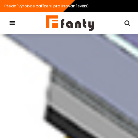
Přední výrobce zařízení pro lisování svitků