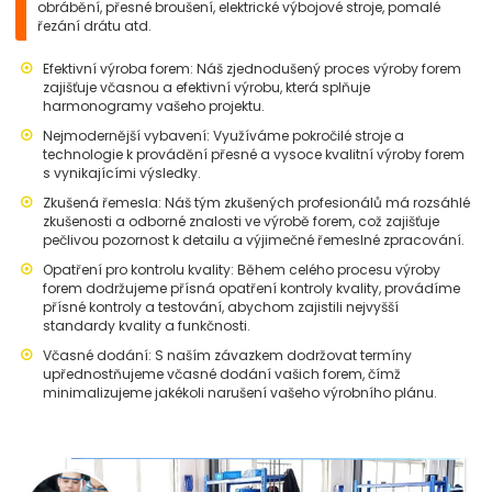
obrábění, přesné broušení, elektrické výbojové stroje, pomalé
řezání drátu atd.
Efektivní výroba forem: Náš zjednodušený proces výroby forem
zajišťuje včasnou a efektivní výrobu, která splňuje
harmonogramy vašeho projektu.
Nejmodernější vybavení: Využíváme pokročilé stroje a
technologie k provádění přesné a vysoce kvalitní výroby forem
s vynikajícími výsledky.
Zkušená řemesla: Náš tým zkušených profesionálů má rozsáhlé
zkušenosti a odborné znalosti ve výrobě forem, což zajišťuje
pečlivou pozornost k detailu a výjimečné řemeslné zpracování.
Opatření pro kontrolu kvality: Během celého procesu výroby
forem dodržujeme přísná opatření kontroly kvality, provádíme
přísné kontroly a testování, abychom zajistili nejvyšší
standardy kvality a funkčnosti.
Včasné dodání: S naším závazkem dodržovat termíny
upřednostňujeme včasné dodání vašich forem, čímž
minimalizujeme jakékoli narušení vašeho výrobního plánu.