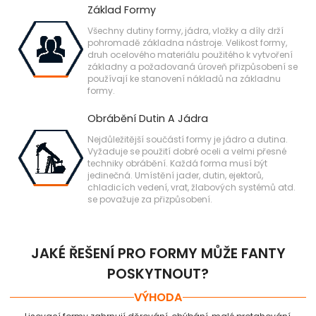
Základ Formy
Všechny dutiny formy, jádra, vložky a díly drží
pohromadě základna nástroje. Velikost formy,
druh ocelového materiálu použitého k vytvoření
základny a požadovaná úroveň přizpůsobení se
používají ke stanovení nákladů na základnu
formy.
Obrábění Dutin A Jádra
Nejdůležitější součástí formy je jádro a dutina.
Vyžaduje se použití dobré oceli a velmi přesné
techniky obrábění. Každá forma musí být
jedinečná. Umístění jader, dutin, ejektorů,
chladicích vedení, vrat, žlabových systémů atd.
se považuje za přizpůsobení.
JAKÉ ŘEŠENÍ PRO FORMY MŮŽE FANTY
POSKYTNOUT?
VÝHODA