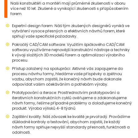
Naši konstruktéři a montéři mají průměrné zkušenosti v oboru
více než 10 let. Zkušené a vynikající zkušenosti s přizpůsobením
forem.
Expertní design forem: Náš tým zkušených designérů vyniká ve
vytváření vysoce přesných a efektivních návrhů forem, které
splňují vaše specifické požadavky.
Pokročilý CAD/CAM software: Využitím špičkového CAD/CAM
softwaru využíváme nejnovější konstrukční nástroje a techniky
k vývoji složitých 3D modelů forem a optimalizaci výrobního
procesu.
Přístup založený na spolupráci: Aktivně vás zapojujeme do
procesu návrhu formy, hledáme vaše příspěvky a zpětnou
vazbu, abychom zajistili, že konečný návrh bude dokonale
odpovídat vašim očekáváním a potřebám výroby.
Prototypování a iterace: Prostřednictvím prototypování a
iterativních konstrukčních cyklů ověřujeme a zdokonalujeme
návrh formy, řešíme případné problémy a dolaďujeme konečný
produkt. Výroba výlisků 4-8 týdnů
Zajištění kvality: Náš závazek ke kvalitě je prvořadý. Provádíme
důkladné kontroly a testování, abychom zajistili, že každý
návrh formy splňuje nejvyšší standardy přesnosti, funkčnosti a
odolnosti.