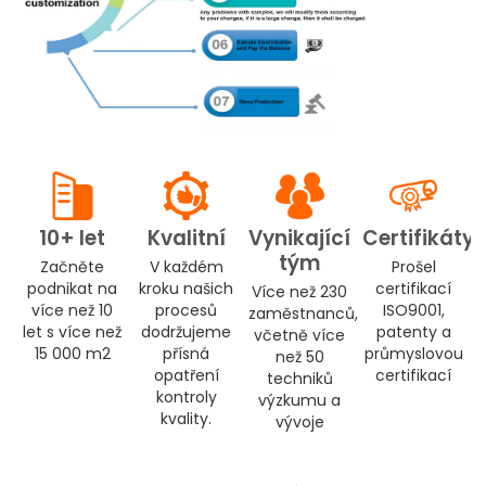
10+ let
Kvalitní
Vynikající
Certifikáty
tým
Začněte
V každém
Prošel
podnikat na
kroku našich
certifikací
Více než 230
více než 10
procesů
ISO9001,
zaměstnanců,
let s více než
dodržujeme
patenty a
včetně více
15 000 m2
přísná
průmyslovou
než 50
opatření
certifikací
techniků
kontroly
výzkumu a
kvality.
vývoje