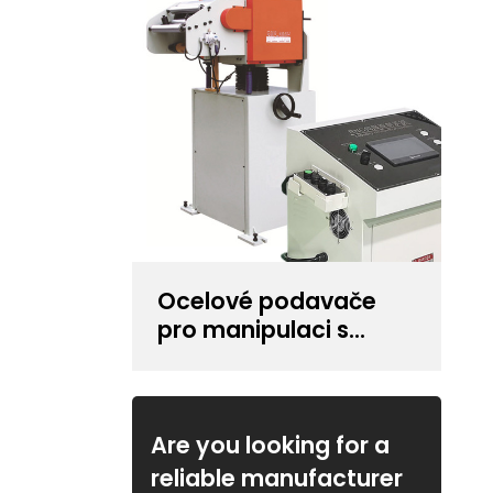
Ocelové podavače
pro manipulaci s
tloušťkou cívky
0,6~6,0 mm
Are you looking for a
reliable manufacturer