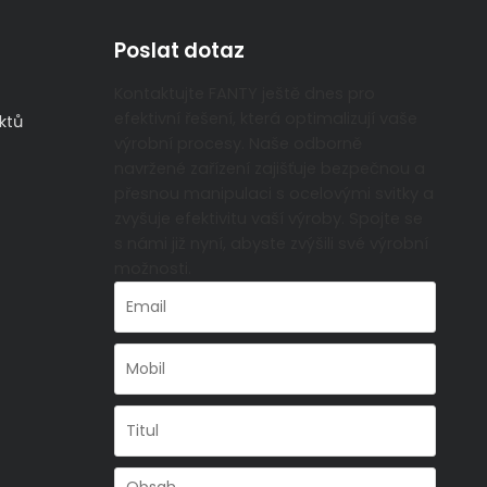
Poslat dotaz
Kontaktujte FANTY ještě dnes pro
efektivní řešení, která optimalizují vaše
ktů
výrobní procesy. Naše odborně
navržené zařízení zajišťuje bezpečnou a
přesnou manipulaci s ocelovými svitky a
zvyšuje efektivitu vaší výroby. Spojte se
s námi již nyní, abyste zvýšili své výrobní
možnosti.