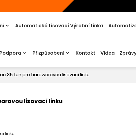
ní
Automatická Lisovací Výrobní Linka
Automatiza
 Podpora
Přizpůsobení
Kontakt
Videa
Zpráv
tou 35 tun pro hardwarovou lisovací linku
warovou lisovací linku
í linku