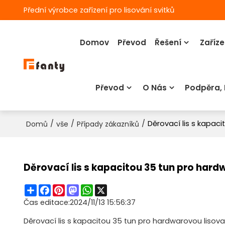
Přední výrobce zařízení pro lisování svitků
Domov
Převod
Řešení
Zaříze
Převod
O Nás
Podpěra,
/
/
/
Děrovací lis s kapaci
Domů
vše
Případy zákazníků
Děrovací lis s kapacitou 35 tun pro hard
Share
Facebook
Pinterest
Mastodon
WhatsApp
X
Čas editace:
2024/11/13 15:56:37
Děrovací lis s kapacitou 35 tun pro hardwarovou lisovac