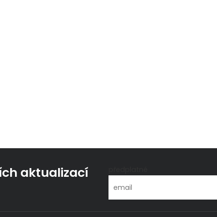
ích aktualizací
předplatné