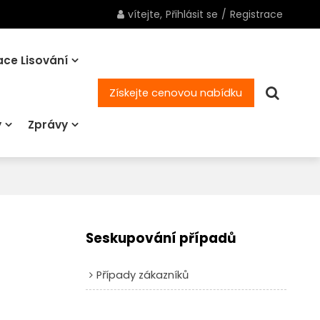
vítejte,
Přihlásit se
/
Registrace
ce Lisování
Získejte cenovou nabídku
y
Zprávy
Seskupování případů
Případy zákazníků