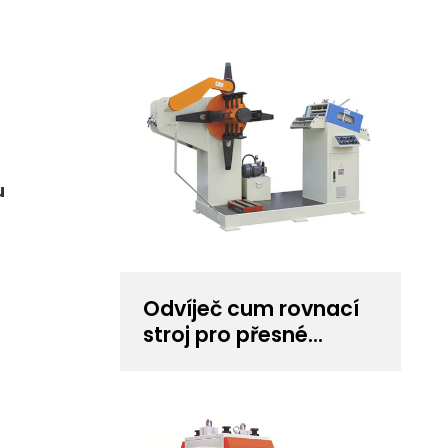
u
Odvíječ cum rovnací
stroj pro přesné
lisování