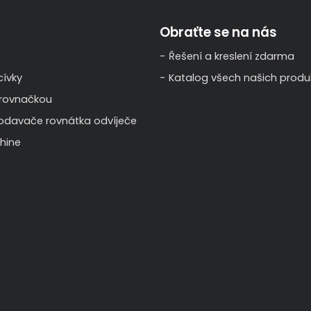
Obraťte se na nás
Řešení a kreslení zdarma
ívky
Katalog všech našich produ
 rovnačkou
odavače rovnátka odvíječe
hine