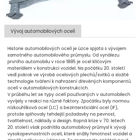
Vývoj automobilových ocelí
Historie automobilových ocelí je úzce spjata s vývojem
samotného automobilového průmyslu. Od vynálezu
prvního automobilu v roce 1885 je ocel klíčovým
materiálem v konstrukci vozidel. Na počátku 20. století
vedl pokrok ve výrobě ocelových plechů/svitků a složité
technologie tváření k nahrazení dřevěných komponentů
ocelí v automobilových konstrukcích.
V průběhu let se typy ocelí používaných v automobilech
vyvíjely v reakci na různé faktory. Zpočátku byly normou
nízkouhlíková ocel (LC) a bezintersticiální ocel (IF),
protože splňovaly tehdejší požadavky na pevnost,
tvařitelnost, náklady a design. Ropná krize v 70. letech
20. století však podnítila automobilový průmysl k vývoji
vysokopevnostních ocelí, které snížily hmotnost vozidel a