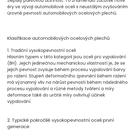
zlepšily palivovou účinnost. To znamenalo začátek nové
éry ve vývoji automobilové oceli s neustálým zvyšováním
úrovně pevnosti automobilových ocelových plechů.
Klasifikace automobilových ocelových plechů
1. Tradiční vysokopevnostní oceli
Hlavním typem v této kategorii jsou oceli pro vypalování
(BH). Jejich jedinečnou mechanickou vlastností je, že se
jejich pevnost zvyšuje během procesu vypalování barvy
po ražení. Stupeň deformačního zpevnění během ražení
má významný vliv na nárůst pevnosti během následného
procesu vypalování a různé metody tváření a míry
deformace také do určité míry ovlivňují účinek
vypalování.
2. Typické pokročilé vysokopevnostní oceli první
generace