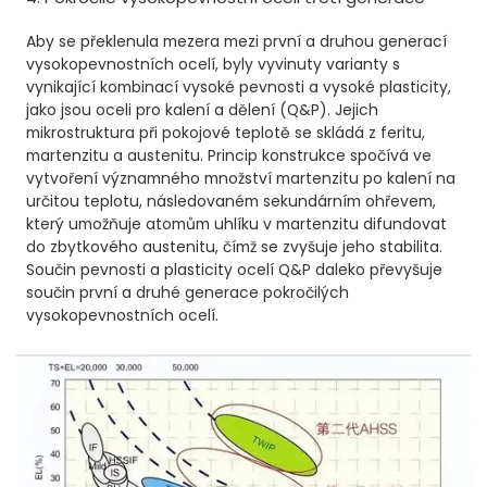
Aby se překlenula mezera mezi první a druhou generací
vysokopevnostních ocelí, byly vyvinuty varianty s
vynikající kombinací vysoké pevnosti a vysoké plasticity,
jako jsou oceli pro kalení a dělení (Q&P). Jejich
mikrostruktura při pokojové teplotě se skládá z feritu,
martenzitu a austenitu. Princip konstrukce spočívá ve
vytvoření významného množství martenzitu po kalení na
určitou teplotu, následovaném sekundárním ohřevem,
který umožňuje atomům uhlíku v martenzitu difundovat
do zbytkového austenitu, čímž se zvyšuje jeho stabilita.
Součin pevnosti a plasticity ocelí Q&P daleko převyšuje
součin první a druhé generace pokročilých
vysokopevnostních ocelí.