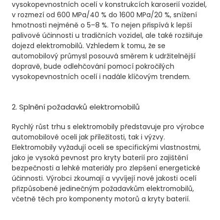
vysokopevnostních ocelí v konstrukcích karoserií vozidel,
v rozmezí od 600 MPa/40 % do 1600 MPa/20 %, snížení
hmotnosti nejméně o 5–8 %. To nejen přispívá k lepší
palivové účinnosti u tradičních vozidel, ale také rozšiřuje
dojezd elektromobilů. Vzhledem k tomu, že se
automobilový průmysl posouvá směrem k udržitelnější
dopravě, bude odlehčování pomocí pokročilých
vysokopevnostních ocelí i nadále klíčovým trendem.
2. Splnění požadavků elektromobilů
Rychlý růst trhu s elektromobily představuje pro výrobce
automobilové oceli jak příležitosti, tak i výzvy.
Elektromobily vyžadují oceli se specifickými vlastnostmi,
jako je vysoká pevnost pro kryty baterií pro zajištění
bezpečnosti a lehké materiály pro zlepšení energetické
účinnosti. Výrobci zkoumají a vyvíjejí nové jakosti ocelí
přizpůsobené jedinečným požadavkům elektromobilů,
včetně těch pro komponenty motorů a kryty baterií.