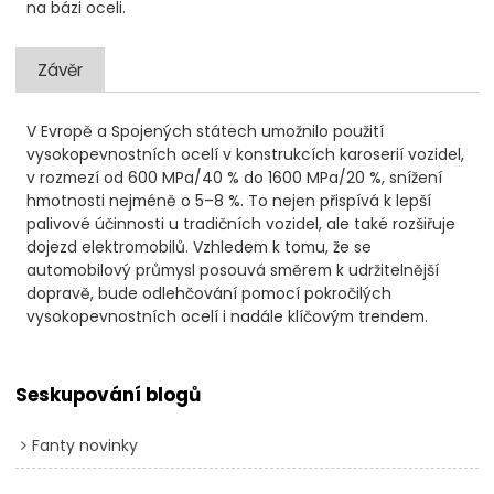
na bázi oceli.
Závěr
V Evropě a Spojených státech umožnilo použití
vysokopevnostních ocelí v konstrukcích karoserií vozidel,
v rozmezí od 600 MPa/40 % do 1600 MPa/20 %, snížení
hmotnosti nejméně o 5–8 %. To nejen přispívá k lepší
palivové účinnosti u tradičních vozidel, ale také rozšiřuje
dojezd elektromobilů. Vzhledem k tomu, že se
automobilový průmysl posouvá směrem k udržitelnější
dopravě, bude odlehčování pomocí pokročilých
vysokopevnostních ocelí i nadále klíčovým trendem.
Seskupování blogů
Fanty novinky