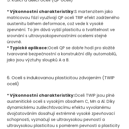
* Výkonnostní charakteristiky:
S martenzitem jako
matricovou fází využívají QP oceli TRIP efekt zadrženého
austenitu během deformace, což vede k vysoké
zpevnění. To jim dává vyšší plasticitu a tvařitelnost ve
srovnání s ultravysokopevnostními ocelemi stejné
úrovně.
* Typické aplikace:
Oceli QP se dobře hodí pro složité
tvarované bezpečnostní a konstrukční díly automobilů,
jako jsou výztuhy sloupků A a B.
6. Oceli s indukovanou plasticitou zdvojením (TWIP
oceli)
* Výkonnostní charakteristiky:
Oceli TWIP jsou plně
austenitické oceli s vysokým obsahem C, Mn a Al. Díky
dynamickému zušlechťovacímu efektu vyvolanému
dvojčatováním dosahují extrémně vysoké zpevňovací
schopnosti, vyznačují se ultravysokou pevností a
ultravysokou plasticitou s poměrem pevnosti a plasticity