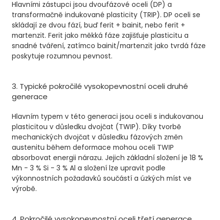
Hlavními zástupci jsou dvoufázové oceli (DP) a
transformačně indukované plasticity (TRIP). DP oceli se
skládají ze dvou fází, buď ferit + bainit, nebo ferit +
martenzit. Ferit jako měkká fáze zajišťuje plasticitu a
snadné tváření, zatímco bainit/martenzit jako tvrdá fáze
poskytuje rozumnou pevnost.
3. Typické pokročilé vysokopevnostní oceli druhé
generace
Hlavním typem v této generaci jsou oceli s indukovanou
plasticitou v důsledku dvojčat (TWIP). Díky tvorbě
mechanických dvojčat v důsledku fázových změn
austenitu během deformace mohou oceli TWIP
absorbovat energii nárazu. Jejich základní složení je 18 %
Mn - 3 % Si - 3 % Al a složení lze upravit podle
výkonnostních požadavků součástí a úzkých míst ve
výrobě.
4. Pokročilé vysokopevnostní oceli třetí generace