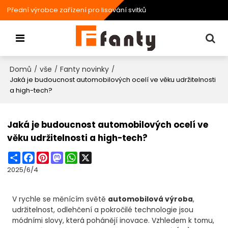
Přední výrobce zařízení pro lisování svitků
Domů
vše
Fanty novinky
/
/
/
Jaká je budoucnost automobilových ocelí ve věku udržitelnosti
a high-tech?
Jaká je budoucnost automobilových ocelí ve
věku udržitelnosti a high-tech?
Share
Facebook
Pinterest
Mastodon
WhatsApp
X
2025/6/4
V rychle se měnícím světě
automobilová výroba
,
udržitelnost, odlehčení a pokročilé technologie jsou
módními slovy, která pohánějí inovace. Vzhledem k tomu,