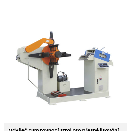
Odvíječ cum rovnací stroj pro přesné lisování