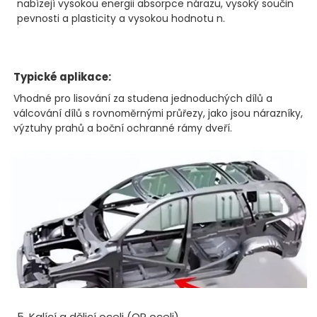
nabízejí vysokou energii absorpce nárazu, vysoký součin
pevnosti a plasticity a vysokou hodnotu n.
Typické aplikace:
Vhodné pro lisování za studena jednoduchých dílů a
válcování dílů s rovnoměrnými průřezy, jako jsou nárazníky,
výztuhy prahů a boční ochranné rámy dveří.
5. Kalící a dělicí oceli (QP oceli)