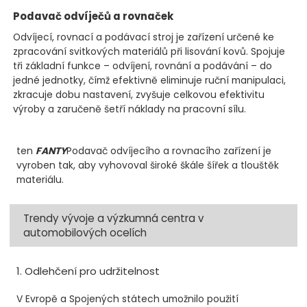
Podavač odvíječů a rovnaček
Odvíjecí, rovnací a podávací stroj je zařízení určené ke
zpracování svitkových materiálů při lisování kovů. Spojuje
tři základní funkce – odvíjení, rovnání a podávání – do
jedné jednotky, čímž efektivně eliminuje ruční manipulaci,
zkracuje dobu nastavení, zvyšuje celkovou efektivitu
výroby a zaručeně šetří náklady na pracovní sílu.
ten
FANTY
Podavač odvíjecího a rovnacího zařízení je
vyroben tak, aby vyhovoval široké škále šířek a tlouštěk
materiálu.
Trendy vývoje a výzkumná centra v
automobilových ocelích
1. Odlehčení pro udržitelnost
V Evropě a Spojených státech umožnilo použití