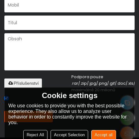
Podpora pouze
.rar/.zip/.jpg/.png/.gif/.doc/.xls/.p
Příslušenství
maximálně 20 milionů
Cookie settings
Souhlas s podmínkami,
Podmínky služby
We use cookies to provide you with the best possible
experience. They also allow us to analyze user
POSLAT ZPRÁVU
behavior in order to constantly improve the website for
you.
Reject All
Accept Selection
Accept all