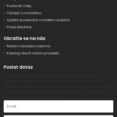
Podavač cívky
Odvíječ s rovnačkou
Systém podavače rovnátka odvíječe
Press Machine
Obraťte se na nás
Řešení a kreslení zdarma
Katalog všech našich produktů
Poslat dotaz
Kontaktujte FANTY ještě dnes pro efektivní řešení, která
optimalizují vaše výrobní procesy. Naše odborně navržené
zařízení zajišťuje bezpečnou a přesnou manipulaci s ocelovými
svitky a zvyšuje efektivitu vaší výroby. Spojte se s námi již nyní,
abyste zvýšili své výrobní možnosti.