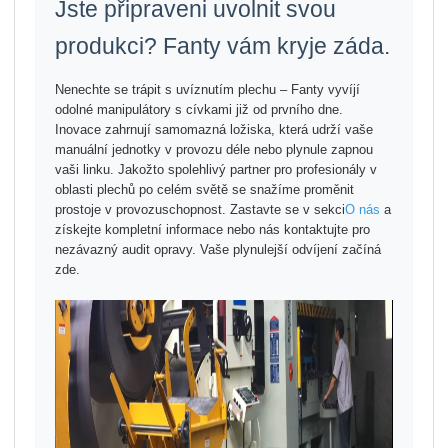
Jste připraveni uvolnit svou
produkci? Fanty vám kryje záda.
Nenechte se trápit s uvíznutím plechu – Fanty vyvíjí
odolné manipulátory s cívkami již od prvního dne.
Inovace zahrnují samomazná ložiska, která udrží vaše
manuální jednotky v provozu déle nebo plynule zapnou
vaši linku. Jakožto spolehlivý partner pro profesionály v
oblasti plechů po celém světě se snažíme proměnit
prostoje v provozuschopnost. Zastavte se v sekci
O nás
a
získejte kompletní informace nebo nás kontaktujte pro
nezávazný audit opravy. Vaše plynulejší odvíjení začíná
zde.