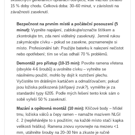
15 % doby chodu.
Celková doba: 30–60 minut, v závislosti na
závažnosti zaseknutí.
Bezpečnost na prvním místě a počáteční posouzení (5
minut):
Vypněte napájení, zablokujte/označte štítkem a
zkontrolujte trn, zda není viditelný zaseknutý. Jemně rukou
zakymácejte cívku – pokud se zasekne, poznamenejte si
místo. Profesionální tah: Použijte baterku k nalezení nečistot
nebo opotřebení; tím se včas odhalí 70 % problémů.
Demontáž pro přístup (10-15 min):
Povolte ramena vřetena
(obvykle 4-6 šroubů) a uvolněte cívku – vyhněte se
násilnému použití, mohlo by dojít k roztržení plechu.
Vyčistěte trn drátěným kartáčem a odmašťovačem; pokud
jsou ložiska poškozená (skřípavý zvuk?), vyměňte je za
standardní typy 6205. Podle mých řešení tento krok sám o
sobě vyřeší 50 % zaseknutí.
Mazání a opětovná montáž (10 min):
Klíčové body – hřídel
trnu, ložiska válců a čepy ramen – namažte mazivem NLGI
č. 2 (nepřehánějte to s použitím; na každé místo stačí kapka
velikosti hrášku). Ramena znovu vyrovnejte na mezeru <1
mm, utáhněte šrouby na 20–30 Nm a zkuste je ručně