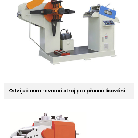
Odvíječ cum rovnací stroj pro přesné lisování