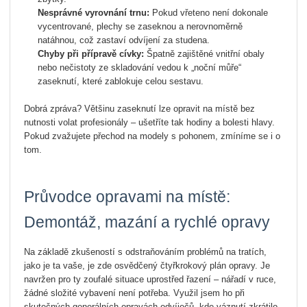
Nesprávné vyrovnání trnu:
Pokud vřeteno není dokonale
vycentrované, plechy se zaseknou a nerovnoměrně
natáhnou, což zastaví odvíjení za studena.
Chyby při přípravě cívky:
Špatně zajištěné vnitřní obaly
nebo nečistoty ze skladování vedou k „noční můře“
zaseknutí, které zablokuje celou sestavu.
Dobrá zpráva? Většinu zaseknutí lze opravit na místě bez
nutnosti volat profesionály – ušetříte tak hodiny a bolesti hlavy.
Pokud zvažujete přechod na modely s pohonem, zmíníme se i o
tom.
Průvodce opravami na místě:
Demontáž, mazání a rychlé opravy
Na základě zkušeností s odstraňováním problémů na tratích,
jako je ta vaše, je zde osvědčený čtyřkrokový plán opravy. Je
navržen pro ty zoufalé situace uprostřed řazení – nářadí v ruce,
žádné složité vybavení není potřeba. Využil jsem ho při
skutečných generálních opravách odvíječů, kde váznutí zkrátilo