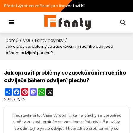
Přední výrobce zařízení pro lisování svitků
Domů
vše
Fanty novinky
/
/
/
Jak opravit problémy se zasekáváním ručního odvíječe
během odvíjení plechu?
Jak opravit problémy se zasekáváním ručního
odvíječe během odvíjení plechu?
Share
Facebook
Pinterest
Mastodon
WhatsApp
X
2025/12/22
Představte si to: Vaše výrobní linka na plechy se uprostřed
směny zastaví, protože se zasekne ruční odvíječ a svitky
se odmítají plynule odvíjet. Hromadí se šrot, termíny se