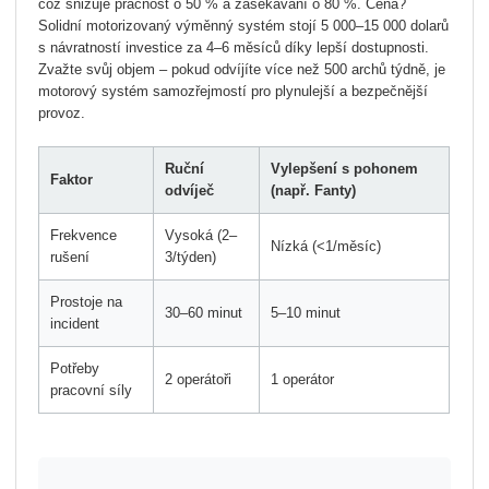
což snižuje pracnost o 50 % a zasekávání o 80 %.
Cena?
Solidní motorizovaný výměnný systém stojí 5 000–15 000 dolarů
s návratností investice za 4–6 měsíců díky lepší dostupnosti.
Zvažte svůj objem – pokud odvíjíte více než 500 archů týdně, je
motorový systém samozřejmostí pro plynulejší a bezpečnější
provoz.
Ruční
Vylepšení s pohonem
Faktor
odvíječ
(např. Fanty)
Frekvence
Vysoká (2–
Nízká (<1/měsíc)
rušení
3/týden)
Prostoje na
30–60 minut
5–10 minut
incident
Potřeby
2 operátoři
1 operátor
pracovní síly