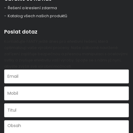
Řešení a kreslení zdarma
Katalog všech našich produktů
Poslat dotaz
Kontaktujte FANTY ještě dnes pro efektivní řešení, která
optimalizují vaše výrobní procesy. Naše odborně navržené
zařízení zajišťuje bezpečnou a přesnou manipulaci s ocelovými
svitky a zvyšuje efektivitu vaší výroby. Spojte se s námi již nyní,
abyste zvýšili své výrobní možnosti.