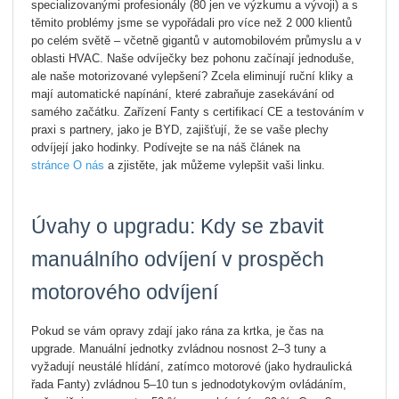
specializovanými profesionály (80 jen ve výzkumu a vývoji) a s
těmito problémy jsme se vypořádali pro více než 2 000 klientů
po celém světě – včetně gigantů v automobilovém průmyslu a v
oblasti HVAC. Naše odvíječky bez pohonu začínají jednoduše,
ale naše motorizované vylepšení? Zcela eliminují ruční kliky a
mají automatické napínání, které zabraňuje zasekávání od
samého začátku. Zařízení Fanty s certifikací CE a testováním v
praxi s partnery, jako je BYD, zajišťují, že se vaše plechy
odvíjejí jako hodinky. Podívejte se na náš článek na
stránce O nás
a zjistěte, jak můžeme vylepšit vaši linku.
Úvahy o upgradu: Kdy se zbavit
manuálního odvíjení v prospěch
motorového odvíjení
Pokud se vám opravy zdají jako rána za krtka, je čas na
upgrade. Manuální jednotky zvládnou nosnost 2–3 tuny a
vyžadují neustálé hlídání, zatímco motorové (jako hydraulická
řada Fanty) zvládnou 5–10 tun s jednodotykovým ovládáním,