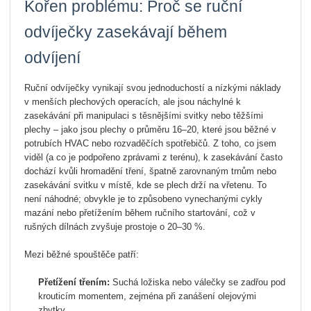
Kořen problému: Proč se ruční
odvíječky zasekávají během
odvíjení
Ruční odvíječky vynikají svou jednoduchostí a nízkými náklady
v menších plechových operacích, ale jsou náchylné k
zasekávání při manipulaci s těsnějšími svitky nebo těžšími
plechy – jako jsou plechy o průměru 16–20, které jsou běžné v
potrubích HVAC nebo rozvaděčích spotřebičů. Z toho, co jsem
viděl (a co je podpořeno zprávami z terénu), k zasekávání často
dochází kvůli hromadění tření, špatně zarovnaným trnům nebo
zasekávání svitku v místě, kde se plech drží na vřetenu.
To
není náhodné; obvykle je to způsobeno vynechanými cykly
mazání nebo přetížením během ručního startování, což v
rušných dílnách zvyšuje prostoje o 20–30 %.
Mezi běžné spouštěče patří:
Přetížení třením:
Suchá ložiska nebo válečky se zadřou pod
krouticím momentem, zejména při zanášení olejovými
zbytky.