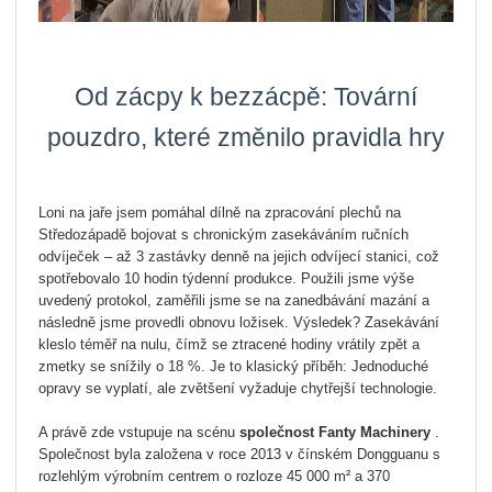
Od zácpy k bezzácpě: Tovární
pouzdro, které změnilo pravidla hry
Loni na jaře jsem pomáhal dílně na zpracování plechů na
Středozápadě bojovat s chronickým zasekáváním ručních
odvíječek – až 3 zastávky denně na jejich odvíjecí stanici, což
spotřebovalo 10 hodin týdenní produkce. Použili jsme výše
uvedený protokol, zaměřili jsme se na zanedbávání mazání a
následně jsme provedli obnovu ložisek. Výsledek? Zasekávání
kleslo téměř na nulu, čímž se ztracené hodiny vrátily zpět a
zmetky se snížily o 18 %. Je to klasický příběh: Jednoduché
opravy se vyplatí, ale zvětšení vyžaduje chytřejší technologie.
A právě zde vstupuje na scénu
společnost Fanty Machinery
.
Společnost byla založena v roce 2013 v čínském Dongguanu s
rozlehlým výrobním centrem o rozloze 45 000 m² a 370