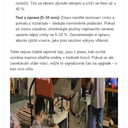
roztočit. Tím se obnoví plynulé odvíjení a sníží se tření až o
40 %.
Test a úprava (5–10 min):
Znovu naviňte testovací cívku a
pomalu ji roztáčejte – sledujte rovnoměrné podávání. Pokud
se znovu zasekne, zkontrolujte pružiny napínacího ramene;
upravte odpor cívky na 5–10 %. Zaznamenejte si opravu,
abyste zjistili vzorce, jako jsou sezónní výkyvy vlhkosti.
Tohle nejsou žádné tajemné tipy; jsou z praxe, kde rychlá
výměna maziva ušetřila směny v hodnotě tisíců. Pokud se ale
zasekávání stále vrací, může to signalizovat čas na upgrade – o
tom více níže.