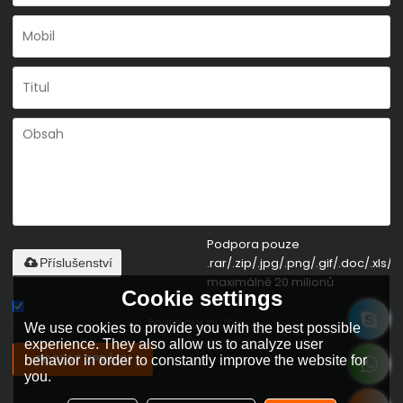
Podpora pouze
.rar/.zip/.jpg/.png/.gif/.doc/.xls/.p
Příslušenství
maximálně 20 milionů
Cookie settings
Souhlas s podmínkami,
Podmínky služby
We use cookies to provide you with the best possible
experience. They also allow us to analyze user
POSLAT ZPRÁVU
behavior in order to constantly improve the website for
you.