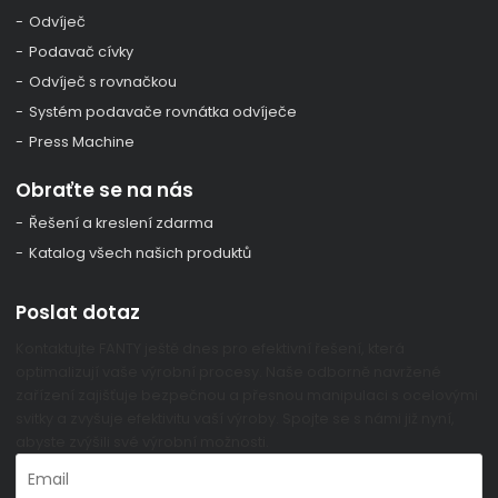
Odvíječ
Podavač cívky
Odvíječ s rovnačkou
Systém podavače rovnátka odvíječe
Press Machine
Obraťte se na nás
Řešení a kreslení zdarma
Katalog všech našich produktů
Poslat dotaz
Kontaktujte FANTY ještě dnes pro efektivní řešení, která
optimalizují vaše výrobní procesy. Naše odborně navržené
zařízení zajišťuje bezpečnou a přesnou manipulaci s ocelovými
svitky a zvyšuje efektivitu vaší výroby. Spojte se s námi již nyní,
abyste zvýšili své výrobní možnosti.