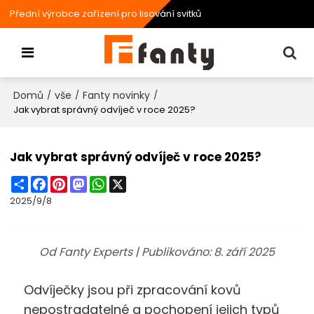
Přední výrobce zařízení pro lisování svitků
Domů
vše
Fanty novinky
/
/
/
Jak vybrat správný odvíječ v roce 2025?
Jak vybrat správný odvíječ v roce 2025?
Share
Facebook
Pinterest
Mastodon
WhatsApp
X
2025/9/8
Od Fanty Experts | Publikováno: 8. září 2025
Odvíječky jsou při zpracování kovů
nepostradatelné a pochopení jejich typů