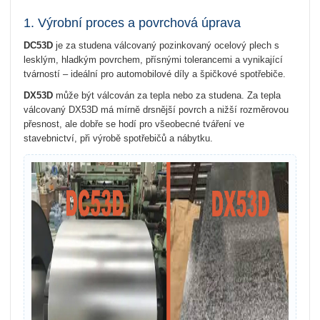
1. Výrobní proces a povrchová úprava
DC53D
je za studena válcovaný pozinkovaný ocelový plech s
lesklým, hladkým povrchem, přísnými tolerancemi a vynikající
tvárností – ideální pro automobilové díly a špičkové spotřebiče.
DX53D
může být válcován za tepla nebo za studena. Za tepla
válcovaný DX53D má mírně drsnější povrch a nižší rozměrovou
přesnost, ale dobře se hodí pro všeobecné tváření ve
stavebnictví, při výrobě spotřebičů a nábytku.