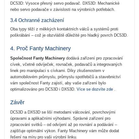
DC53D: Vysoce přesný servo podavač. DX53D: Mechanické
nebo servo podavače v závislosti na výrobních potřebách.
3.4 Ochranné zacházení
Oba typy těží z měkkých kontaktních válců a systémů proti
poškrábání – což je obzvláště důležité pro hladký povrch DC53D.
4. Proč Fanty Machinery
Společnost Fanty Machinery
dodává zařízení pro zpracování
cívek, včetně odvíječek, rovnaček, podavačů a integrovaných
linek pro manipulaci s cívkami. Díky zkušenostem v
automobilovém průmyslu, průmyslu spotřebičů a stavebnictví
vám společnost Fanty zajistí, aby vaše zařízení bylo
optimalizováno pro DC53D i DX53D.
Více se dozvíte zde
.
Závěr
DC53D a DX53D se liší metodami válcování, povrchovými
úpravami a aplikačními výhodami. Správné zařízení pro
zpracování svitků – od odvíjení až po rovnání a podávání –
zajišťuje optimální výkon. Fanty Machinery vám může dodat
řešení na míru pro vaši výrobní linku.