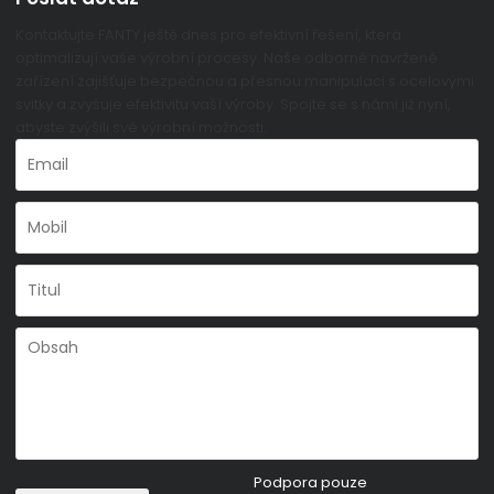
Kontaktujte FANTY ještě dnes pro efektivní řešení, která
optimalizují vaše výrobní procesy. Naše odborně navržené
zařízení zajišťuje bezpečnou a přesnou manipulaci s ocelovými
svitky a zvyšuje efektivitu vaší výroby. Spojte se s námi již nyní,
abyste zvýšili své výrobní možnosti.
Podpora pouze