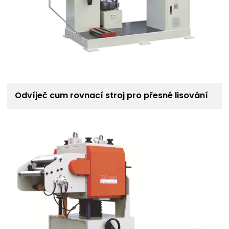
Odvíječ cum rovnací stroj pro přesné lisování