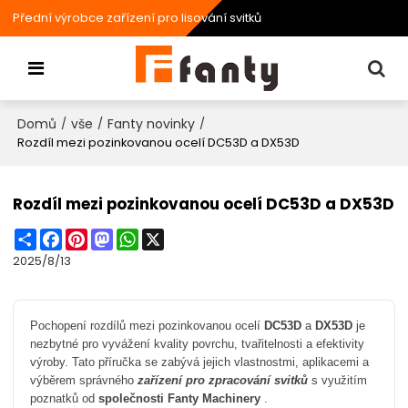
Přední výrobce zařízení pro lisování svitků
Domů
vše
Fanty novinky
/
/
/
Rozdíl mezi pozinkovanou ocelí DC53D a DX53D
Rozdíl mezi pozinkovanou ocelí DC53D a DX53D
Share
Facebook
Pinterest
Mastodon
WhatsApp
X
2025/8/13
Pochopení rozdílů mezi pozinkovanou ocelí
DC53D
a
DX53D
je
nezbytné pro vyvážení kvality povrchu, tvařitelnosti a efektivity
výroby. Tato příručka se zabývá jejich vlastnostmi, aplikacemi a
výběrem správného
zařízení pro zpracování svitků
s využitím
poznatků od
společnosti Fanty Machinery
.