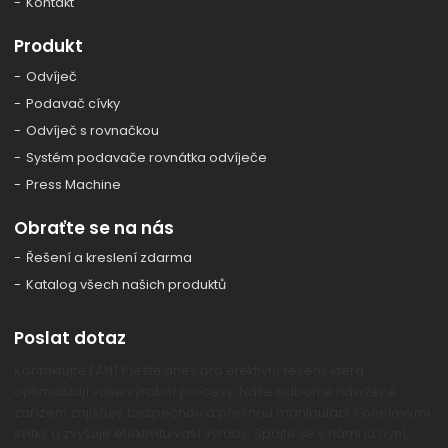
Kontakt
Produkt
Odvíječ
Podavač cívky
Odvíječ s rovnačkou
Systém podavače rovnátka odvíječe
Press Machine
Obraťte se na nás
Řešení a kreslení zdarma
Katalog všech našich produktů
Poslat dotaz
Kontaktujte FANTY ještě dnes pro efektivní řešení, která
optimalizují vaše výrobní procesy. Naše odborně navržené
zařízení zajišťuje bezpečnou a přesnou manipulaci s ocelovými
svitky a zvyšuje efektivitu vaší výroby. Spojte se s námi již nyní,