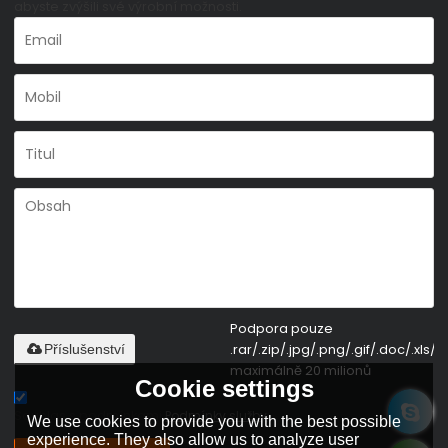
abyste zvýšili své výrobní možnosti.
Podpora pouze
.rar/.zip/.jpg/.png/.gif/.doc/.xls/.p
Příslušenství
maximálně 20 milionů
Cookie settings
Souhlas s podmínkami,
Podmínky služby
We use cookies to provide you with the best possible
experience. They also allow us to analyze user