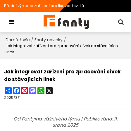
Přední výrobce zařízení pro lisování svitků
Domů
vše
Fanty novinky
/
/
/
Jak integrovat zařízení pro zpracování cívek do stávajících
linek
Jak integrovat zařízení pro zpracování cívek
do stávajících linek
Share
Facebook
Pinterest
Mastodon
WhatsApp
X
2025/8/11
Od Fantyina vášnivého týmu | Publikováno: 11.
srpna 2025